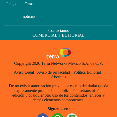
Juegos
Otras
noticias
Contáctanos
COMERCIAL
|
EDITORIAL
Copyright 2026 Terra Networks México S.A. de C.V.
Aviso Legal
-
Aviso de privacidad
-
Política Editorial
-
About us
De no existir autorización previa por escrito del titular queda
expresamente prohibida la publicación, retransmisión,
edición y cualquier otro uso de los contenidos, enlaces y
demás elementos componentes.
Síguenos en: