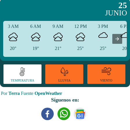
25
JUNIO
3 AM
6 AM
9 AM
12 PM
3 PM
6 P
20°
19°
21°
25°
25°
20°
TEMPERATURA
VIENTO
LLUVIA
Por
Terra
Fuente
OpenWeather
Síguenos en: