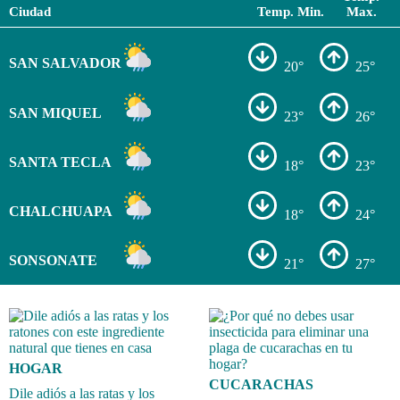
Ciudad
Temp. Min.
Max.
SAN SALVADOR
20°
25°
SAN MIQUEL
23°
26°
SANTA TECLA
18°
23°
CHALCHUAPA
18°
24°
SONSONATE
21°
27°
HOGAR
CUCARACHAS
Dile adiós a las ratas y los