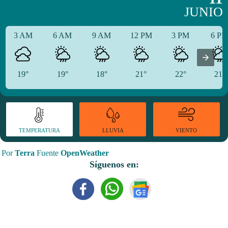
JUNIO
3 AM
6 AM
9 AM
12 PM
3 PM
6 P
19°
19°
18°
21°
22°
21°
TEMPERATURA
VIENTO
LLUVIA
Por
Terra
Fuente
OpenWeather
Síguenos en: