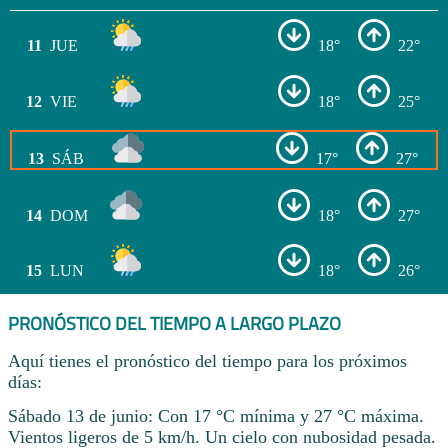
11
JUE
18°
22°
12
VIE
18°
25°
13
SÁB
17°
27°
14
DOM
18°
27°
15
LUN
18°
26°
PRONÓSTICO DEL TIEMPO A LARGO PLAZO
Aquí tienes el pronóstico del tiempo para los próximos
días:
Sábado 13 de junio: Con 17 °C mínima y 27 °C máxima.
Vientos ligeros de 5 km/h. Un cielo con nubosidad pesada.