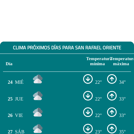
CLIMA PRÓXIMOS DÍAS PARA SAN RAFAEL ORIENTE
Temperatura
Temperatur
Día
mínima
máxima
24
MIÉ
22°
34°
25
JUE
22°
33°
26
VIE
22°
33°
27
SÁB
23°
35°