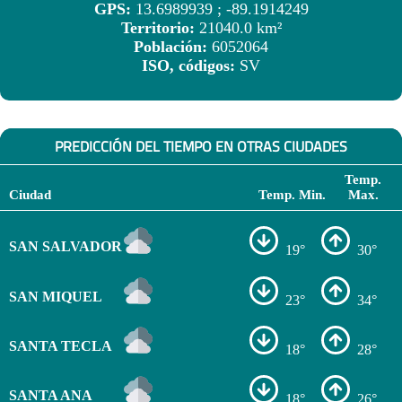
GPS:
13.6989939 ; -89.1914249
Territorio:
21040.0 km²
Población:
6052064
ISO, códigos:
SV
PREDICCIÓN DEL TIEMPO EN OTRAS CIUDADES
Temp.
Ciudad
Temp. Min.
Max.
SAN SALVADOR
19°
30°
SAN MIQUEL
23°
34°
SANTA TECLA
18°
28°
SANTA ANA
18°
26°