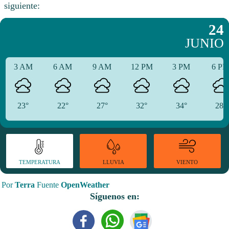
siguiente:
24
JUNIO
3 AM
6 AM
9 AM
12 PM
3 PM
6 P
23°
22°
27°
32°
34°
28°
TEMPERATURA
VIENTO
LLUVIA
Por
Terra
Fuente
OpenWeather
Síguenos en: