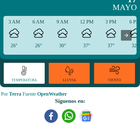
MAYO
3 AM
6 AM
9 AM
12 PM
3 PM
6 P
26°
26°
30°
37°
37°
32°
TEMPERATURA
VIENTO
LLUVIA
Por
Terra
Fuente
OpenWeather
Síguenos en: