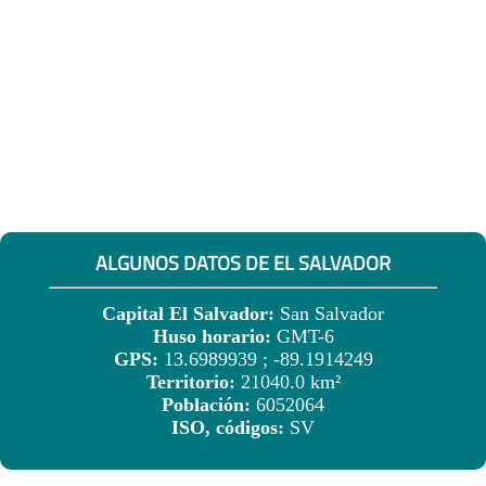
ALGUNOS DATOS DE EL SALVADOR
Capital El Salvador:
San Salvador
Huso horario:
GMT-6
GPS:
13.6989939 ; -89.1914249
Territorio:
21040.0 km²
Población:
6052064
ISO, códigos:
SV