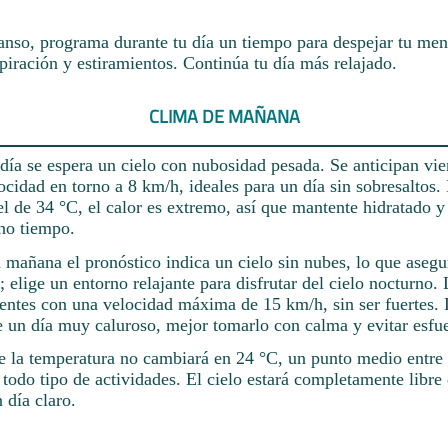
nso, programa durante tu día un tiempo para despejar tu men
spiración y estiramientos. Continúa tu día más relajado.
CLIMA DE MAÑANA
ía se espera un cielo con nubosidad pesada. Se anticipan vien
ocidad en torno a 8 km/h, ideales para un día sin sobresaltos.
el de 34 °C, el calor es extremo, así que mantente hidratado y 
ho tiempo.
 mañana el pronóstico indica un cielo sin nubes, lo que asegu
a; elige un entorno relajante para disfrutar del cielo nocturno.
stentes con una velocidad máxima de 15 km/h, sin ser fuertes.
 un día muy caluroso, mejor tomarlo con calma y evitar esfue
e la temperatura no cambiará en 24 °C, un punto medio entre e
a todo tipo de actividades. El cielo estará completamente libre
 día claro.