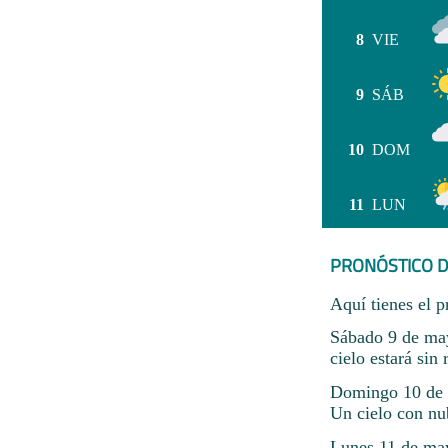
8
VIE
9
SÁB
10
DOM
11
LUN
PRONÓSTICO D
Aquí tienes el p
Sábado 9 de may
cielo estará sin 
Domingo 10 de 
Un cielo con nu
Lunes 11 de may