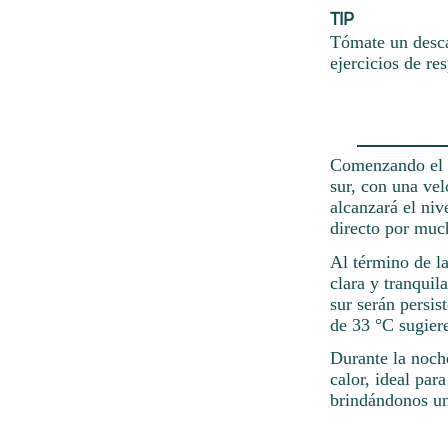
TIP
Tómate un desca
ejercicios de re
Comenzando el d
sur, con una vel
alcanzará el niv
directo por muc
Al término de la
clara y tranquil
sur serán persi
de 33 °C sugiere
Durante la noch
calor, ideal par
brindándonos un