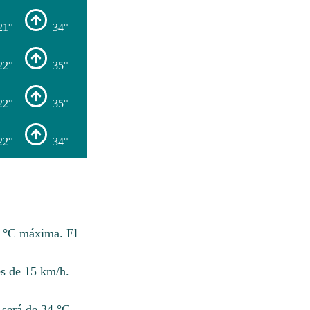
21°
34°
22°
35°
22°
35°
22°
34°
5 °C máxima. El
s de 15 km/h.
 será de 34 °C