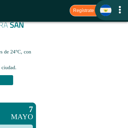
ARA
SAN
es de 24°C, con
 ciudad.​
7
MAYO