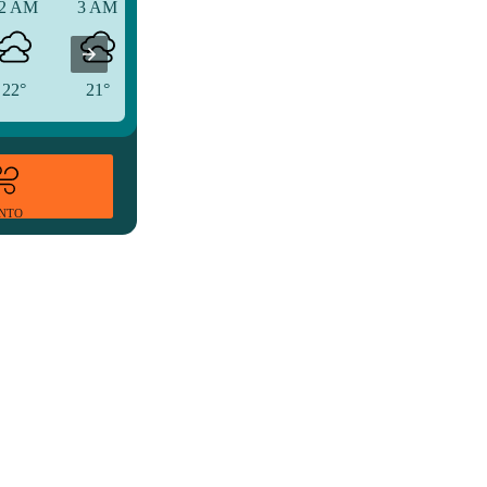
2 AM
3 AM
6 AM
22°
21°
22°
ENTO