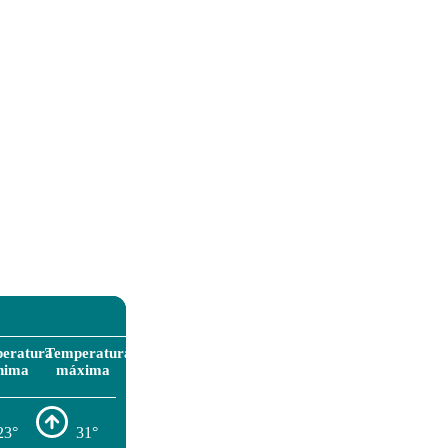
eratura
Temperatura
nima
máxima
23°
31°