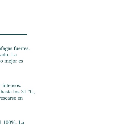
áfagas fuertes.
eado. La
lo mejor es
r intensos.
hasta los 31 °C,
rescarse en
del 100%. La