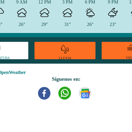
AM
9 AM
12 PM
3 PM
6 PM
9 PM
1
4°
26°
29°
31°
26°
23°
ATURA
VI
LLUVIA
OpenWeather
Síguenos en: