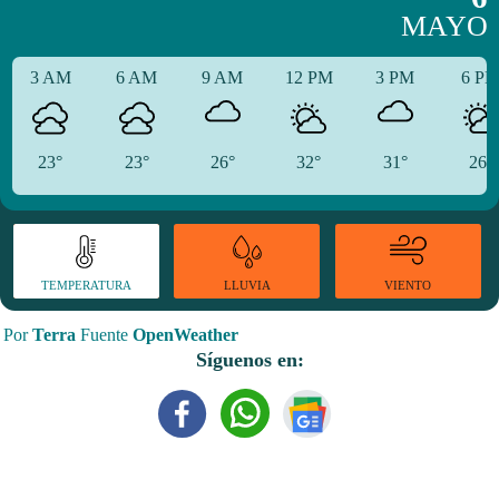
MAYO
3 AM
6 AM
9 AM
12 PM
3 PM
6 P
23°
23°
26°
32°
31°
26°
TEMPERATURA
VIENTO
LLUVIA
Por
Terra
Fuente
OpenWeather
Síguenos en: