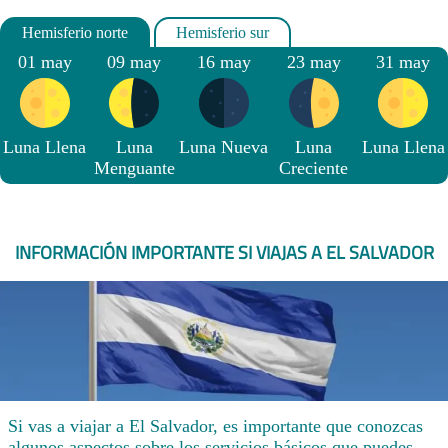
01 may
09 may
16 may
23 may
31 may
Luna Llena
Luna
Luna Nueva
Luna
Luna Llena
Menguante
Creciente
INFORMACIÓN IMPORTANTE SI VIAJAS A EL SALVADOR
Si vas a viajar a El Salvador, es importante que conozcas
algunos aspectos sobre los servicios básicos que puedes