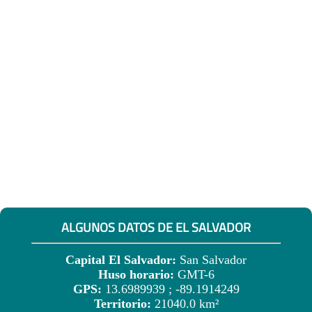
ALGUNOS DATOS DE EL SALVADOR
Capital El Salvador:
San Salvador
Huso horario:
GMT-6
GPS:
13.6989939 ; -89.1914249
Territorio:
21040.0 km²