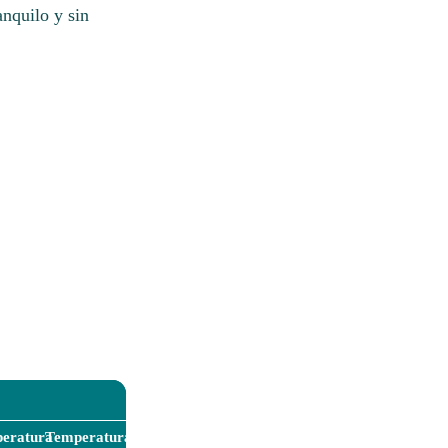
anquilo y sin
eratura
Temperatura