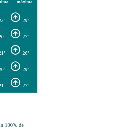
nima
máxima
22°
29°
20°
27°
21°
26°
20°
29°
21°
27°
 un 100% de