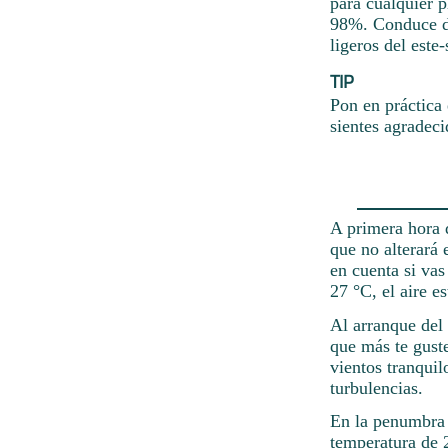
para cualquier p
98%. Conduce de
ligeros del est
TIP
Pon en práctica 
sientes agradeci
A primera hora d
que no alterará
en cuenta si va
27 °C, el aire es
Al arranque del 
que más te gust
vientos tranquil
turbulencias.
En la penumbra 
temperatura de 2