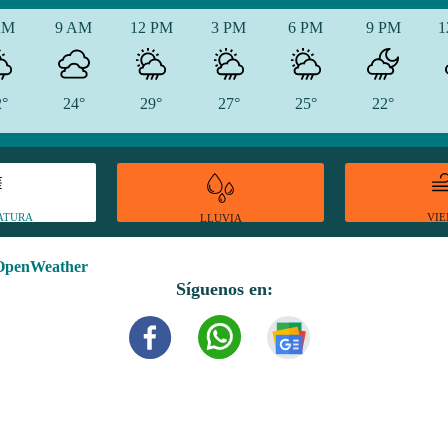
AM
9 AM
12 PM
3 PM
6 PM
9 PM
1
2°
24°
29°
27°
25°
22°
ATURA
VI
LLUVIA
OpenWeather
Síguenos en: