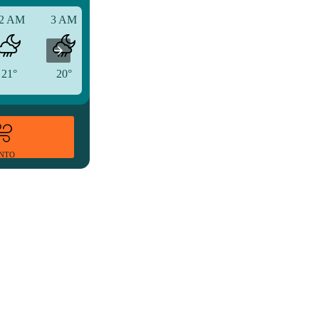
2 AM
3 AM
6 AM
21°
20°
21°
ENTO