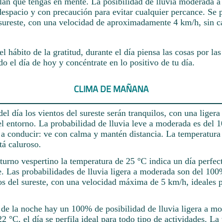
lan que tengas en mente. La posibilidad de lluvia moderada a 
spacio y con precaución para evitar cualquier percance. Se 
e-sureste, con una velocidad de aproximadamente 4 km/h, sin c
el hábito de la gratitud, durante el día piensa las cosas por las
do el día de hoy y concéntrate en lo positivo de tu día.
CLIMA DE MAÑANA
el día los vientos del sureste serán tranquilos, con una ligera
 el entorno. La probabilidad de lluvia leve a moderada es de
s a conducir: ve con calma y mantén distancia. La temperatur
tá caluroso.
turno vespertino la temperatura de 25 °C indica un día perfec
e. Las probabilidades de lluvia ligera a moderada son del 10
os del sureste, con una velocidad máxima de 5 km/h, ideales p
de la noche hay un 100% de posibilidad de lluvia ligera a m
2 °C, el día se perfila ideal para todo tipo de actividades. La