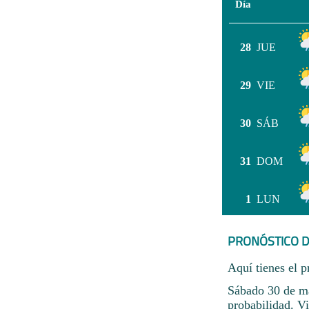
Día
28
JUE
29
VIE
30
SÁB
31
DOM
1
LUN
PRONÓSTICO D
Aquí tienes el p
Sábado 30 de ma
probabilidad. Vi