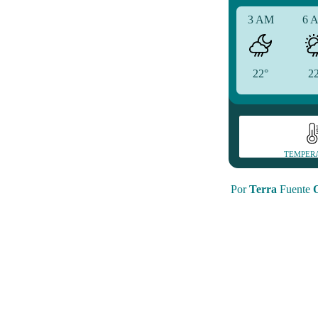
3 AM
6 
22°
2
TEMPER
Por
Terra
Fuente