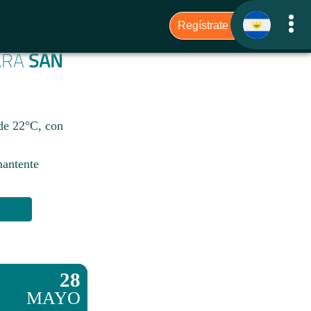
PARA
SAN
 de 22°C, con
mantente
28
MAYO