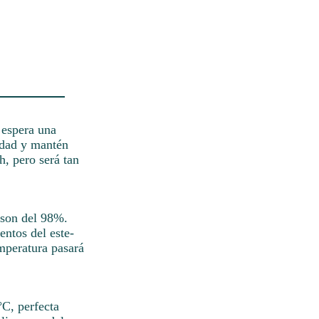
 espera una
idad y mantén
h, pero será tan
a son del 98%.
entos del este-
mperatura pasará
C, perfecta