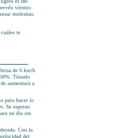
ligera es del
prevén vientos
ausar molestias.
 cuáles te
 brisa de 6 km/h
l 100%. Tómalo
a de aumentará a
to para hacer lo
0%. Se esperan
ara un día sin
oderada. Con la
 velocidad del