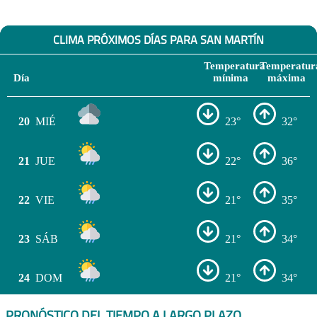
CLIMA PRÓXIMOS DÍAS PARA SAN MARTÍN
Temperatura
Temperatur
Día
mínima
máxima
20
MIÉ
23°
32°
21
JUE
22°
36°
22
VIE
21°
35°
23
SÁB
21°
34°
24
DOM
21°
34°
PRONÓSTICO DEL TIEMPO A LARGO PLAZO