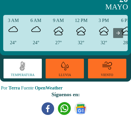
MAYO
3 AM
6 AM
9 AM
12 PM
3 PM
6 P
24°
24°
27°
32°
32°
28°
TEMPERATURA
VIENTO
LLUVIA
Por
Terra
Fuente
OpenWeather
Síguenos en: