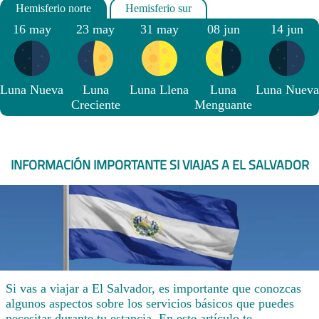
16 may
23 may
31 may
08 jun
14 jun
Luna Nueva
Luna
Luna Llena
Luna
Luna Nueva
Creciente
Menguante
INFORMACIÓN IMPORTANTE SI VIAJAS A EL SALVADOR
Si vas a viajar a El Salvador, es importante que conozcas
algunos aspectos sobre los servicios básicos que puedes
necesitar durante tu estancia. En este artículo te