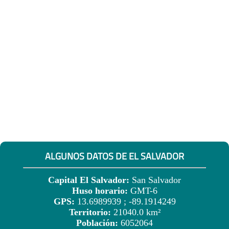
ALGUNOS DATOS DE EL SALVADOR
Capital El Salvador:
San Salvador
Huso horario:
GMT-6
GPS:
13.6989939 ; -89.1914249
Territorio:
21040.0 km²
Población:
6052064