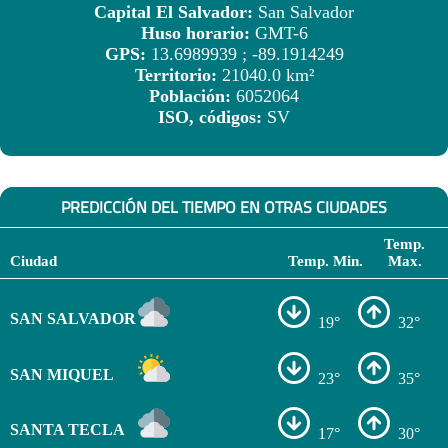
Capital El Salvador:
San Salvador
Huso horario:
GMT-6
GPS:
13.6989939 ; -89.1914249
Territorio:
21040.0 km²
Población:
6052064
ISO, códigos:
SV
PREDICCIÓN DEL TIEMPO EN OTRAS CIUDADES
Temp.
Ciudad
Temp. Min.
Max.
SAN SALVADOR
19°
32°
SAN MIQUEL
23°
35°
SANTA TECLA
17°
30°