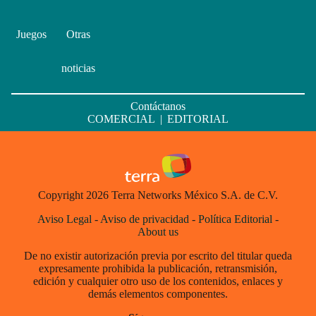
Juegos
Otras
noticias
Contáctanos
COMERCIAL
|
EDITORIAL
Copyright 2026 Terra Networks México S.A. de C.V.
Aviso Legal
-
Aviso de privacidad
-
Política Editorial
-
About us
De no existir autorización previa por escrito del titular queda
expresamente prohibida la publicación, retransmisión,
edición y cualquier otro uso de los contenidos, enlaces y
demás elementos componentes.