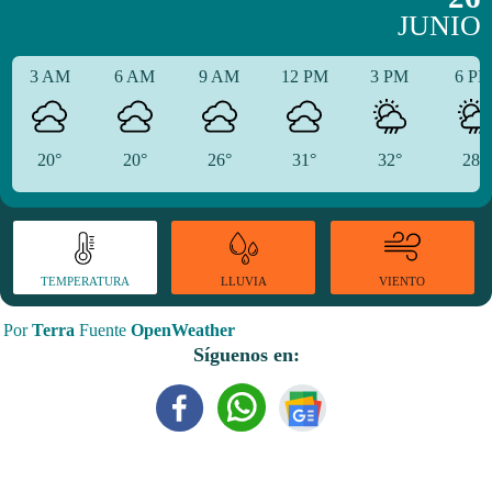
JUNIO
3 AM
6 AM
9 AM
12 PM
3 PM
6 P
20°
20°
26°
31°
32°
28°
TEMPERATURA
VIENTO
LLUVIA
Por
Terra
Fuente
OpenWeather
Síguenos en: