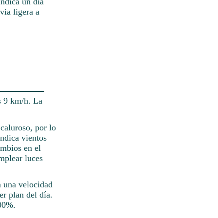
ndica un día
via ligera a
s 9 km/h. La
caluroso, por lo
indica vientos
ambios en el
mplear luces
on una velocidad
r plan del día.
100%.