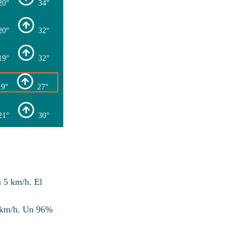
20°
34°
20°
32°
19°
32°
19°
27°
21°
30°
a 5 km/h. El
5 km/h. Un 96%