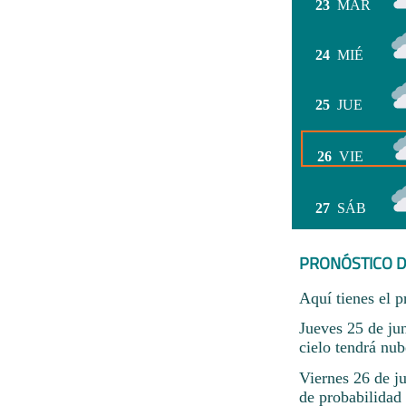
23
MAR
24
MIÉ
25
JUE
26
VIE
27
SÁB
PRONÓSTICO D
Aquí tienes el p
Jueves 25 de ju
cielo tendrá nub
Viernes 26 de j
de probabilidad 