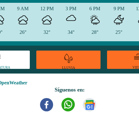
AM
9 AM
12 PM
3 PM
6 PM
9 PM
1
0°
26°
32°
34°
28°
25°
ATURA
VI
LLUVIA
OpenWeather
Síguenos en: