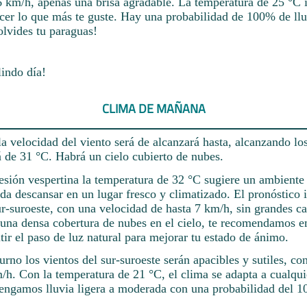
 km/h, apenas una brisa agradable. La temperatura de 25 °C i
cer lo que más te guste. Hay una probabilidad de 100% de llu
lvides tu paraguas!
lindo día!
CLIMA DE MAÑANA
a velocidad del viento será de alcanzará hasta, alcanzando lo
á de 31 °C. Habrá un cielo cubierto de nubes.
sesión vespertina la temperatura de 32 °C sugiere un ambiente 
a descansar en un lugar fresco y climatizado. El pronóstico 
ur-suroeste, con una velocidad de hasta 7 km/h, sin grandes c
 una densa cobertura de nubes en el cielo, te recomendamos e
tir el paso de luz natural para mejorar tu estado de ánimo.
urno los vientos del sur-suroeste serán apacibles y sutiles, c
h. Con la temperatura de 21 °C, el clima se adapta a cualquie
tengamos lluvia ligera a moderada con una probabilidad del 