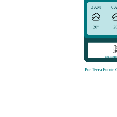
3 AM
6 
20°
2
TEMPER
Por
Terra
Fuente