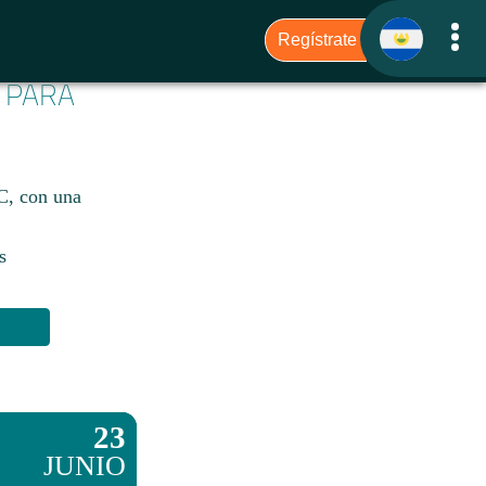
6 PARA
C, con una
s
23
JUNIO