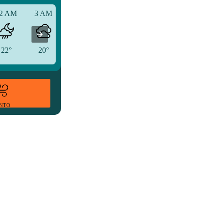
2 AM
3 AM
6 AM
22°
20°
20°
ENTO