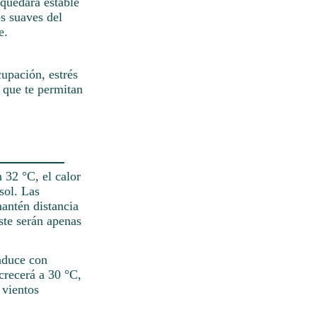
 quedará estable
s suaves del
e.
upación, estrés
 que te permitan
 32 °C, el calor
sol. Las
antén distancia
ste serán apenas
onduce con
crecerá a 30 °C,
 vientos