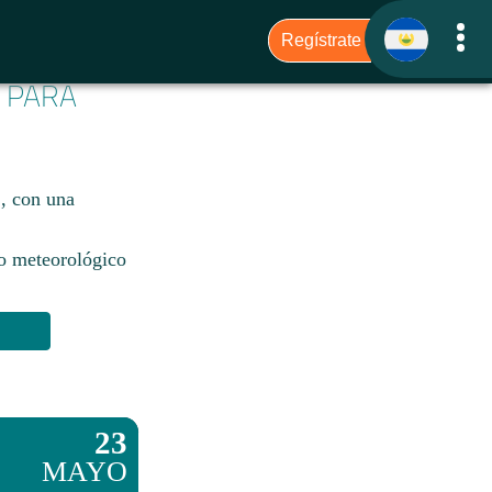
6 PARA
, con una
io meteorológico
23
MAYO