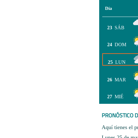
Día
23
SÁB
24
DOM
25
LUN
26
MAR
27
MIÉ
PRONÓSTICO D
Aquí tienes el p
Lunes 25 de may