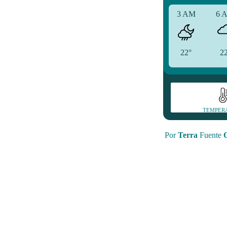
3 AM
6 
22°
2
TEMPER
Por
Terra
Fuente