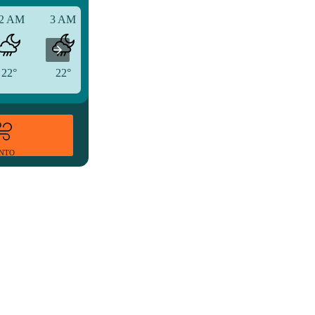
2 AM
3 AM
6 AM
22°
22°
22°
ENTO