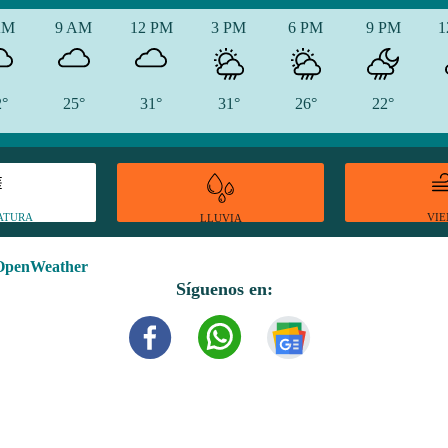
AM
9 AM
12 PM
3 PM
6 PM
9 PM
1
2°
25°
31°
31°
26°
22°
ATURA
VI
LLUVIA
OpenWeather
Síguenos en: