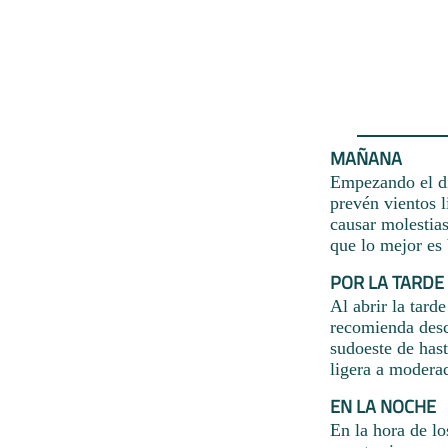
MAÑANA
Empezando el dí
prevén vientos 
causar molestias
que lo mejor es
POR LA TARDE
Al abrir la tard
recomienda desca
sudoeste de has
ligera a modera
EN LA NOCHE
En la hora de l