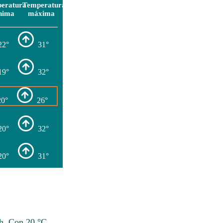
eratura
Temperatura
nima
máxima
22°
31°
19°
32°
20°
26°
20°
32°
20°
31°
/h. Con 20 °C