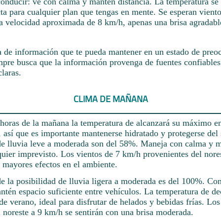
conducir: ve con calma y mantén distancia. La temperatura se
ta para cualquier plan que tengas en mente. Se esperan viento
a velocidad aproximada de 8 km/h, apenas una brisa agradabl
a de información que te pueda mantener en un estado de preoc
mpre busca que la información provenga de fuentes confiables
laras.
CLIMA DE MAÑANA
 horas de la mañana la temperatura de alcanzará su máximo en
, así que es importante mantenerse hidratado y protegerse del 
de lluvia leve a moderada son del 58%. Maneja con calma y m
quier imprevisto. Los vientos de 7 km/h provenientes del nore
n mayores efectos en el ambiente.
rde la posibilidad de lluvia ligera a moderada es del 100%. C
ntén espacio suficiente entre vehículos. La temperatura de de
 de verano, ideal para disfrutar de helados y bebidas frías. Los
l noreste a 9 km/h se sentirán con una brisa moderada.