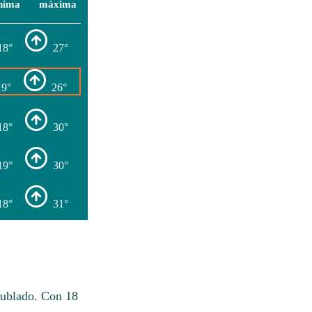
nima
máxima
18°
27°
19°
26°
18°
30°
19°
30°
18°
31°
nublado. Con 18