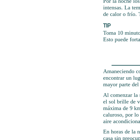
Por la noche los
intensas. La te
de calor o frío
TIP
Toma 10 minutos
Esto puede forta
Amaneciendo con
encontrar un lug
mayor parte del 
Al comenzar la 
el sol brille de
máxima de 9 km/
caluroso, por lo
aire acondicion
En horas de la n
casa sin preocup