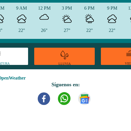
AM
9 AM
12 PM
3 PM
6 PM
9 PM
1
8°
22°
26°
27°
22°
22°
ATURA
VI
LLUVIA
OpenWeather
Síguenos en: