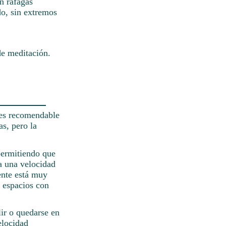
n ráfagas
do, sin extremos
de meditación.
 es recomendable
as, pero la
permitiendo que
 a una velocidad
ente está muy
n espacios con
lir o quedarse en
elocidad