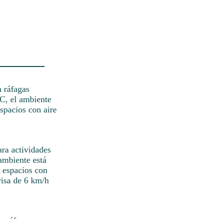
n ráfagas
°C, el ambiente
spacios con aire
ara actividades
 ambiente está
n espacios con
risa de 6 km/h