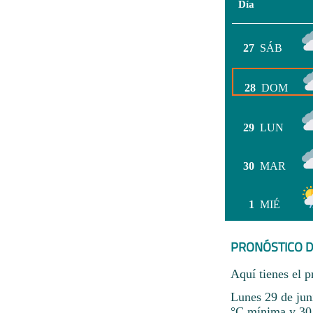
Día
27
SÁB
28
DOM
29
LUN
30
MAR
1
MIÉ
PRONÓSTICO D
Aquí tienes el p
Lunes 29 de jun
°C mínima y 30