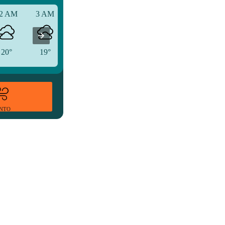
2 AM
3 AM
6 AM
20°
19°
19°
ENTO