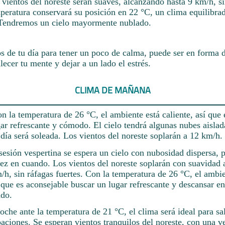
 vientos del noreste serán suaves, alcanzando hasta 9 km/h, si
mperatura conservará su posición en 22 °C, un clima equilibra
. Tendremos un cielo mayormente nublado.
 de tu día para tener un poco de calma, puede ser en forma 
lecer tu mente y dejar a un lado el estrés.
CLIMA DE MAÑANA
 la temperatura de 26 °C, el ambiente está caliente, así que
ar refrescante y cómodo. El cielo tendrá algunas nubes aislad
día será soleada. Los vientos del noreste soplarán a 12 km/h.
sesión vespertina se espera un cielo con nubosidad dispersa, 
 vez en cuando. Los vientos del noreste soplarán con suavidad
h, sin ráfagas fuertes. Con la temperatura de 26 °C, el ambi
 que es aconsejable buscar un lugar refrescante y descansar e
ado.
oche ante la temperatura de 21 °C, el clima será ideal para sa
aciones. Se esperan vientos tranquilos del noreste, con una v