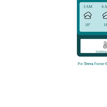
3 AM
6 
18°
1
TEMPER
Por
Terra
Fuente