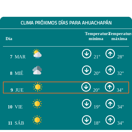
CLIMA PRÓXIMOS DÍAS PARA AHUACHAPÁN
Temperatura
Temperatur
Día
mínima
máxima
7
MAR
21°
28°
8
MIÉ
20°
32°
9
JUE
20°
34°
10
VIE
19°
34°
11
SÁB
18°
34°