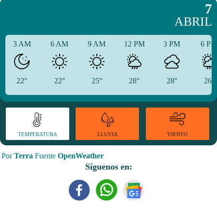
7
ABRIL
3 AM
6 AM
9 AM
12 PM
3 PM
6 P
22°
22°
25°
28°
28°
26°
TEMPERATURA
VIENTO
LLUVIA
Por
Terra
Fuente
OpenWeather
Síguenos en: