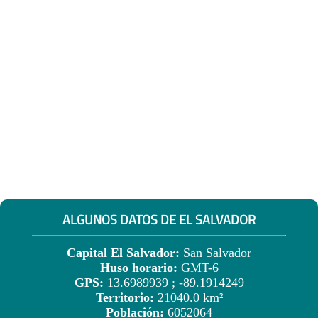
ALGUNOS DATOS DE EL SALVADOR
Capital El Salvador:
San Salvador
Huso horario:
GMT-6
GPS:
13.6989939 ; -89.1914249
Territorio:
21040.0 km²
Población:
6052064