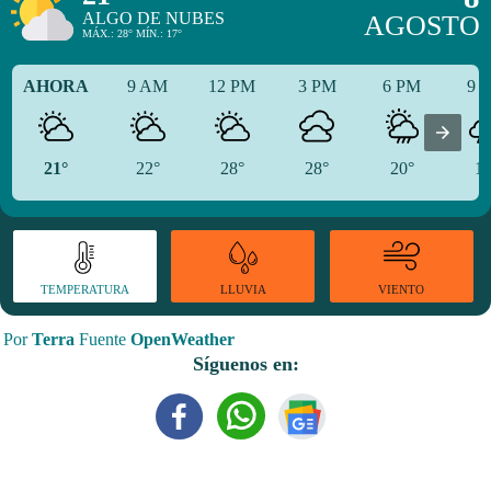
ALGO DE NUBES
AGOSTO
MÁX.: 28° MÍN.: 17°
AHORA
9 AM
12 PM
3 PM
6 PM
9 
21°
22°
28°
28°
20°
17
TEMPERATURA
VIENTO
LLUVIA
Por
Terra
Fuente
OpenWeather
Síguenos en: