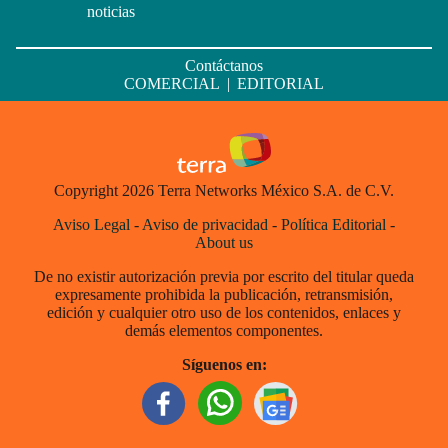
noticias
Contáctanos
COMERCIAL
|
EDITORIAL
Copyright 2026 Terra Networks México S.A. de C.V.
Aviso Legal
-
Aviso de privacidad
-
Política Editorial
-
About us
De no existir autorización previa por escrito del titular queda
expresamente prohibida la publicación, retransmisión,
edición y cualquier otro uso de los contenidos, enlaces y
demás elementos componentes.
Síguenos en: