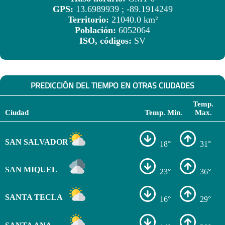
GPS:
13.6989939 ; -89.1914249
Territorio:
21040.0 km²
Población:
6052064
ISO, códigos:
SV
PREDICCIÓN DEL TIEMPO EN OTRAS CIUDADES
Temp.
Ciudad
Temp. Min.
Max.
SAN SALVADOR
18°
31°
SAN MIQUEL
23°
36°
SANTA TECLA
16°
29°