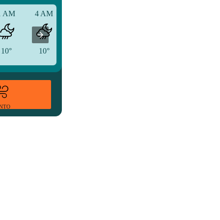
1 AM
4 AM
7 AM
10°
10°
10°
ENTO