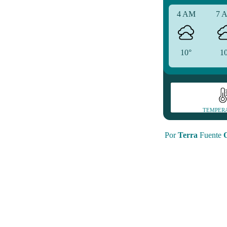
4 AM
7 
10°
1
TEMPER
Por
Terra
Fuente