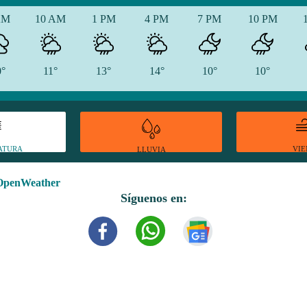
AM
10 AM
1 PM
4 PM
7 PM
10 PM
0°
11°
13°
14°
10°
10°
ATURA
VI
LLUVIA
OpenWeather
Síguenos en: