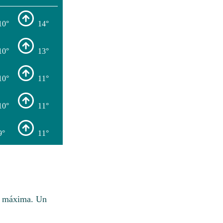
10°
14°
10°
13°
10°
11°
10°
11°
9°
11°
os máxima. Un