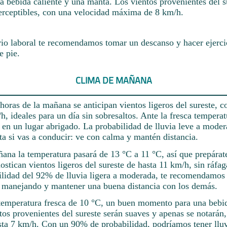
a bebida caliente y una manta. Los vientos provenientes del s
perceptibles, con una velocidad máxima de 8 km/h.
rio laboral te recomendamos tomar un descanso y hacer ejerci
e pie.
CLIMA DE MAÑANA
horas de la mañana se anticipan vientos ligeros del sureste, 
h, ideales para un día sin sobresaltos. Ante la fresca temperat
r en un lugar abrigado. La probabilidad de lluvia leve a mode
a si vas a conducir: ve con calma y mantén distancia.
ana la temperatura pasará de 13 °C a 11 °C, así que prepárate
stican vientos ligeros del sureste de hasta 11 km/h, sin ráfag
lidad del 92% de lluvia ligera a moderada, te recomendamos 
s manejando y mantener una buena distancia con los demás.
 temperatura fresca de 10 °C, un buen momento para una bebid
tos provenientes del sureste serán suaves y apenas se notarán
sta 7 km/h. Con un 90% de probabilidad, podríamos tener lluv