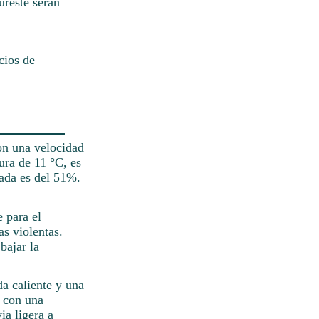
ureste serán
cios de
con una velocidad
ura de 11 °C, es
rada es del 51%.
 para el
as violentas.
bajar la
a caliente y una
, con una
ia ligera a