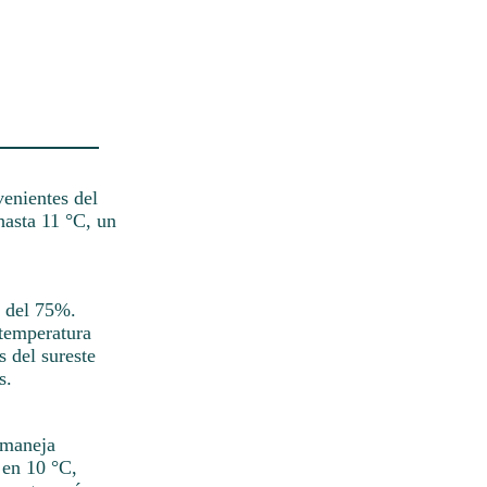
enientes del
hasta 11 °C, un
s del 75%.
 temperatura
 del sureste
s.
 maneja
 en 10 °C,