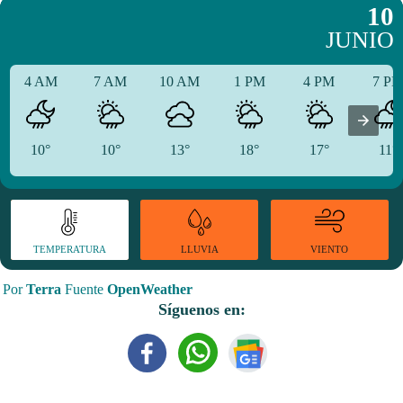
10
JUNIO
4 AM
7 AM
10 AM
1 PM
4 PM
7 P
10°
10°
13°
18°
17°
11°
TEMPERATURA
VIENTO
LLUVIA
Por
Terra
Fuente
OpenWeather
Síguenos en: