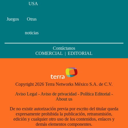
USA
Juegos
Otras
noticias
Contáctanos
COMERCIAL
|
EDITORIAL
Copyright 2026 Terra Networks México S.A. de C.V.
Aviso Legal
-
Aviso de privacidad
-
Política Editorial
-
About us
De no existir autorización previa por escrito del titular queda
expresamente prohibida la publicación, retransmisión,
edición y cualquier otro uso de los contenidos, enlaces y
demás elementos componentes.