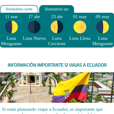
11 mar
17 abr
23 abr
01 may
09 may
Luna
Luna Nueva
Luna
Luna Llena
Luna
Menguante
Creciente
Menguante
INFORMACIÓN IMPORTANTE SI VIAJAS A ECUADOR
Si estás planeando viajar a Ecuador, es importante que