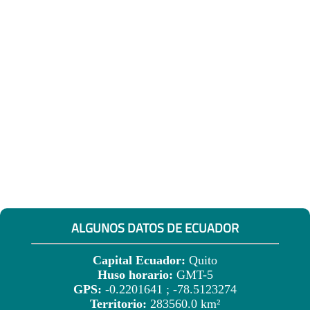
ALGUNOS DATOS DE ECUADOR
Capital Ecuador:
Quito
Huso horario:
GMT-5
GPS:
-0.2201641 ; -78.5123274
Territorio:
283560.0 km²