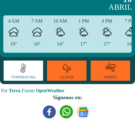
ABRIL
4 AM
7 AM
10 AM
1 PM
4 PM
7 P
10°
10°
14°
17°
17°
14°
TEMPERATURA
VIENTO
LLUVIA
Por
Terra
Fuente
OpenWeather
Síguenos en: