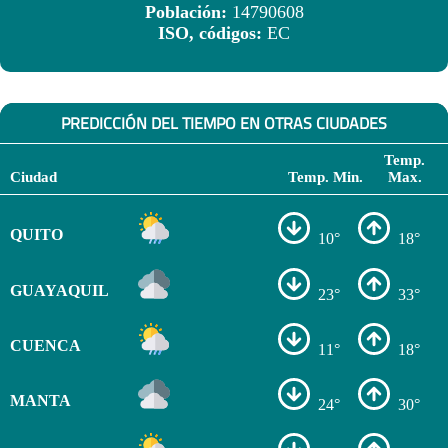
Población:
14790608
ISO, códigos:
EC
PREDICCIÓN DEL TIEMPO EN OTRAS CIUDADES
Temp.
Ciudad
Temp. Min.
Max.
QUITO
10°
18°
GUAYAQUIL
23°
33°
CUENCA
11°
18°
MANTA
24°
30°