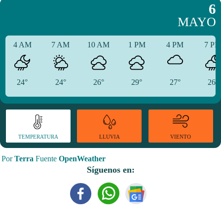
6
MAYO
4 AM
7 AM
10 AM
1 PM
4 PM
7 P
24°
24°
26°
29°
27°
26°
TEMPERATURA
VIENTO
LLUVIA
Por
Terra
Fuente
OpenWeather
Síguenos en: