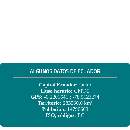
ALGUNOS DATOS DE ECUADOR
Capital Ecuador:
Quito
Huso horario:
GMT-5
GPS:
-0.2201641 ; -78.5123274
Territorio:
283560.0 km²
Población:
14790608
ISO, códigos:
EC