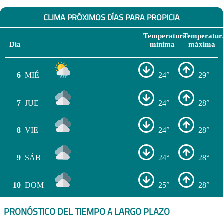
CLIMA PRÓXIMOS DÍAS PARA PROPICIA
Temperatura
Temperatur
Día
mínima
máxima
6
MIÉ
24°
29°
7
JUE
24°
28°
8
VIE
24°
28°
9
SÁB
24°
28°
10
DOM
25°
28°
PRONÓSTICO DEL TIEMPO A LARGO PLAZO