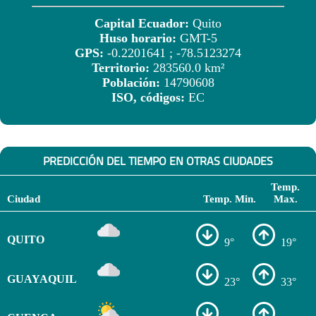
Capital Ecuador:
Quito
Huso horario:
GMT-5
GPS:
-0.2201641 ; -78.5123274
Territorio:
283560.0 km²
Población:
14790608
ISO, códigos:
EC
PREDICCIÓN DEL TIEMPO EN OTRAS CIUDADES
Temp.
Ciudad
Temp. Min.
Max.
QUITO
9°
19°
GUAYAQUIL
23°
33°