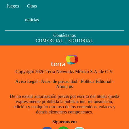
Juegos
Otras
noticias
Contáctanos
COMERCIAL
|
EDITORIAL
Copyright 2026 Terra Networks México S.A. de C.V.
Aviso Legal
-
Aviso de privacidad
-
Política Editorial
-
About us
De no existir autorización previa por escrito del titular queda
expresamente prohibida la publicación, retransmisión,
edición y cualquier otro uso de los contenidos, enlaces y
demás elementos componentes.
Síguenos en: