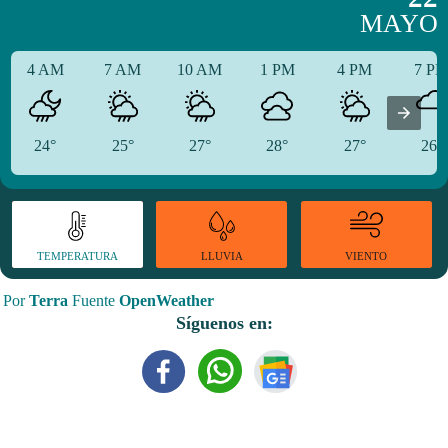
MAYO
4 AM
7 AM
10 AM
1 PM
4 PM
7 P
24°
25°
27°
28°
27°
26°
TEMPERATURA
VIENTO
LLUVIA
Por
Terra
Fuente
OpenWeather
Síguenos en: