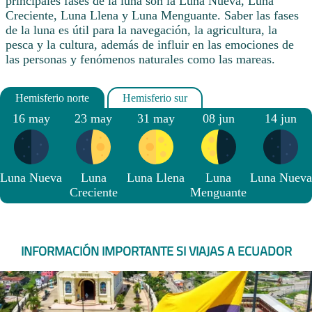
principales fases de la luna son la Luna Nueva, Luna
Creciente, Luna Llena y Luna Menguante. Saber las fases
de la luna es útil para la navegación, la agricultura, la
pesca y la cultura, además de influir en las emociones de
las personas y fenómenos naturales como las mareas.
16 may
23 may
31 may
08 jun
14 jun
Luna Nueva
Luna
Luna Llena
Luna
Luna Nueva
Creciente
Menguante
INFORMACIÓN IMPORTANTE SI VIAJAS A ECUADOR