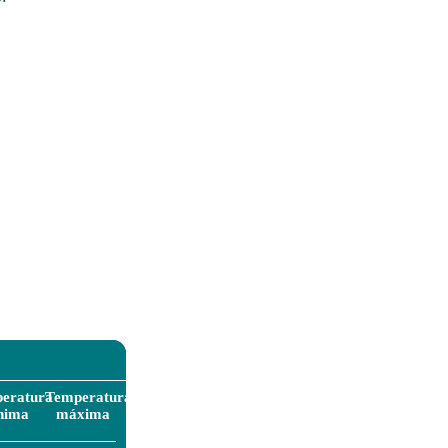
eratura
Temperatura
nima
máxima