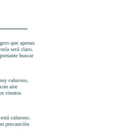
igero que apenas
oría será claro.
portante buscar
muy caluroso,
con aire
os vientos
 está caluroso.
on precaución