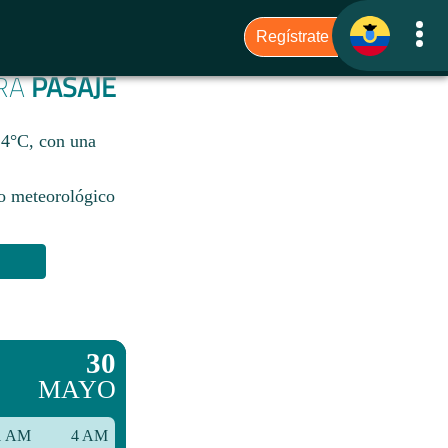
ARA
PASAJE
24°C, con una
io meteorológico
30
MAYO
1 AM
4 AM
7 AM