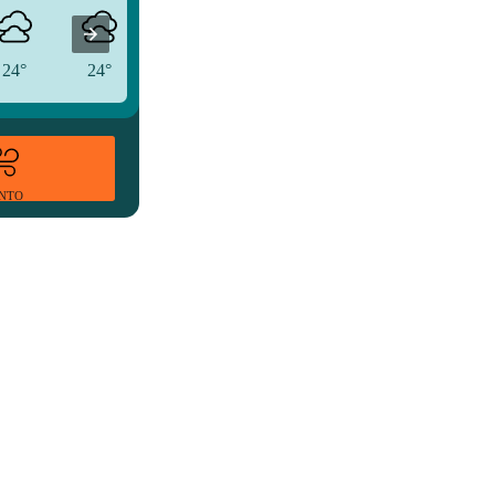
24°
24°
24°
ENTO