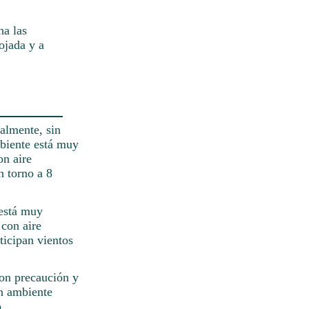
ha las
ojada y a
almente, sin
mbiente está muy
on aire
n torno a 8
 está muy
 con aire
ticipan vientos
con precaución y
un ambiente
.