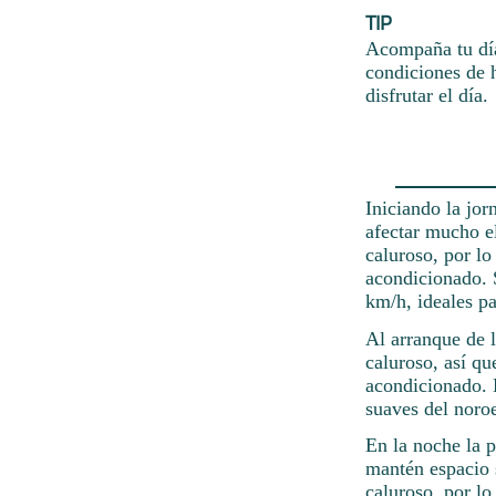
TIP
Acompaña tu día
condiciones de h
disfrutar el día.
Iniciando la jo
afectar mucho e
caluroso, por lo
acondicionado. S
km/h, ideales pa
Al arranque de 
caluroso, así qu
acondicionado. 
suaves del noroe
En la noche la 
mantén espacio 
caluroso, por lo