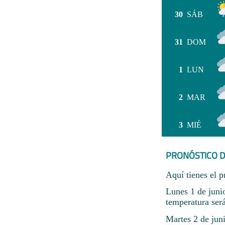
30
SÁB
31
DOM
1
LUN
2
MAR
3
MIÉ
PRONÓSTICO D
Aquí tienes el p
Lunes 1 de juni
temperatura ser
Martes 2 de jun