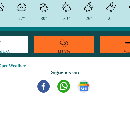
4°
27°
30°
30°
26°
25°
ATURA
VI
LLUVIA
OpenWeather
Síguenos en: