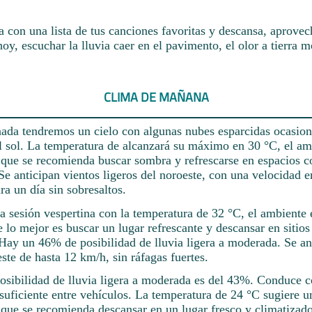
 con una lista de tus canciones favoritas y descansa, aprovec
oy, escuchar la lluvia caer en el pavimento, el olor a tierra m
CLIMA DE MAÑANA
rnada tendremos un cielo con algunas nubes esparcidas ocasion
l sol. La temperatura de alcanzará su máximo en 30 °C, el a
 que se recomienda buscar sombra y refrescarse en espacios c
e anticipan vientos ligeros del noroeste, con una velocidad e
ra un día sin sobresaltos.
la sesión vespertina con la temperatura de 32 °C, el ambiente
e lo mejor es buscar un lugar refrescante y descansar en sitios
Hay un 46% de posibilidad de lluvia ligera a moderada. Se an
ste de hasta 12 km/h, sin ráfagas fuertes.
posibilidad de lluvia ligera a moderada es del 43%. Conduce 
suficiente entre vehículos. La temperatura de 24 °C sugiere 
 que se recomienda descansar en un lugar fresco y climatizado