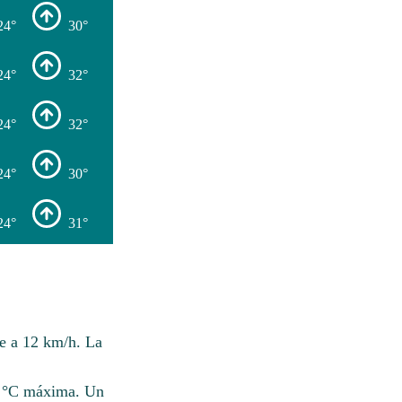
24°
30°
24°
32°
24°
32°
24°
30°
24°
31°
te a 12 km/h. La
30 °C máxima. Un