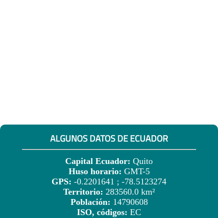
ALGUNOS DATOS DE ECUADOR
Capital Ecuador:
Quito
Huso horario:
GMT-5
GPS:
-0.2201641 ; -78.5123274
Territorio:
283560.0 km²
Población:
14790608
ISO, códigos:
EC