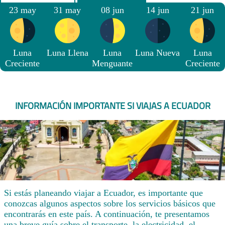
23 may
31 may
08 jun
14 jun
21 jun
Luna
Luna Llena
Luna
Luna Nueva
Luna
Creciente
Menguante
Creciente
INFORMACIÓN IMPORTANTE SI VIAJAS A ECUADOR
Si estás planeando viajar a Ecuador, es importante que
conozcas algunos aspectos sobre los servicios básicos que
encontrarás en este país. A continuación, te presentamos
una breve guía sobre el transporte, la electricidad, el