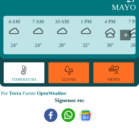
MAYO
4 AM
7 AM
10 AM
1 PM
4 PM
7 P
24°
24°
28°
32°
30°
26°
TEMPERATURA
VIENTO
LLUVIA
Por
Terra
Fuente
OpenWeather
Síguenos en: