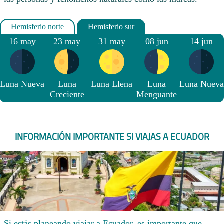
16 may
23 may
31 may
08 jun
14 jun
Luna Nueva
Luna
Luna Llena
Luna
Luna Nueva
Creciente
Menguante
INFORMACIÓN IMPORTANTE SI VIAJAS A ECUADOR
Si estás planeando viajar a Ecuador, es importante que