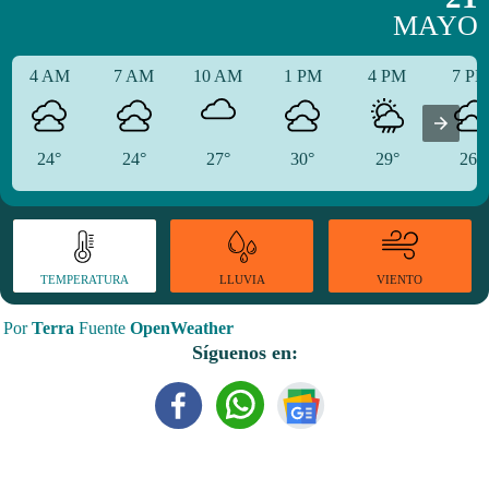
MAYO
4 AM
7 AM
10 AM
1 PM
4 PM
7 P
24°
24°
27°
30°
29°
26°
TEMPERATURA
VIENTO
LLUVIA
Por
Terra
Fuente
OpenWeather
Síguenos en: