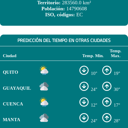
Territorio:
283560.0 km²
Población:
14790608
ISO, códigos:
EC
PREDICCIÓN DEL TIEMPO EN OTRAS CIUDADES
Temp.
Ciudad
Temp. Min.
Max.
QUITO
10°
19°
GUAYAQUIL
24°
30°
CUENCA
12°
17°
MANTA
24°
28°