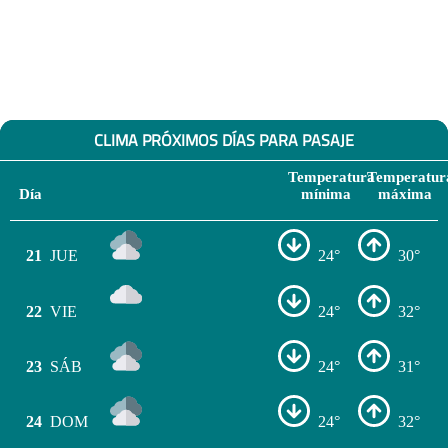
CLIMA PRÓXIMOS DÍAS PARA PASAJE
Temperatura
Temperatur
Día
mínima
máxima
21
JUE
24°
30°
22
VIE
24°
32°
23
SÁB
24°
31°
24
DOM
24°
32°