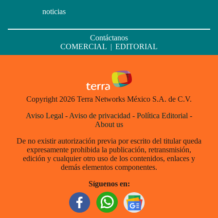
noticias
Contáctanos
COMERCIAL
|
EDITORIAL
Copyright 2026 Terra Networks México S.A. de C.V.
Aviso Legal
-
Aviso de privacidad
-
Política Editorial
-
About us
De no existir autorización previa por escrito del titular queda
expresamente prohibida la publicación, retransmisión,
edición y cualquier otro uso de los contenidos, enlaces y
demás elementos componentes.
Síguenos en: