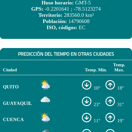
Huso horario:
GMT-5
GPS:
-0.2201641 ; -78.5123274
Territorio:
283560.0 km²
Población:
14790608
ISO, códigos:
EC
PREDICCIÓN DEL TIEMPO EN OTRAS CIUDADES
Temp.
Ciudad
Temp. Min.
Max.
QUITO
10°
18°
GUAYAQUIL
23°
31°
CUENCA
11°
19°