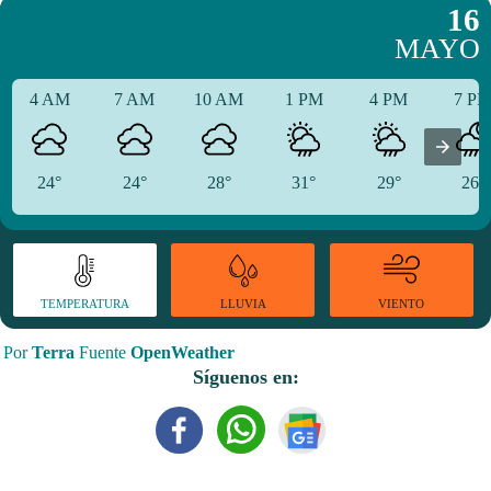
16
MAYO
4 AM
7 AM
10 AM
1 PM
4 PM
7 P
24°
24°
28°
31°
29°
26°
TEMPERATURA
VIENTO
LLUVIA
Por
Terra
Fuente
OpenWeather
Síguenos en: