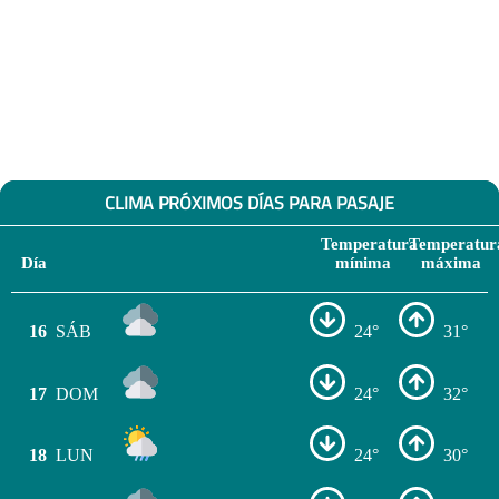
CLIMA PRÓXIMOS DÍAS PARA PASAJE
Temperatura
Temperatur
Día
mínima
máxima
16
SÁB
24°
31°
17
DOM
24°
32°
18
LUN
24°
30°