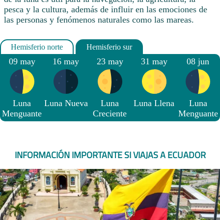
pesca y la cultura, además de influir en las emociones de
las personas y fenómenos naturales como las mareas.
09 may
16 may
23 may
31 may
08 jun
Luna
Luna Nueva
Luna
Luna Llena
Luna
Menguante
Creciente
Menguante
INFORMACIÓN IMPORTANTE SI VIAJAS A ECUADOR