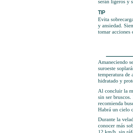
serán ligeros y s
TIP
Evita sobrecarg
y ansiedad. Sie
tomar acciones c
Amaneciendo se 
suroeste soplará
temperatura de a
hidratado y prot
Al concluir la m
sin ser bruscos.
recomienda busc
Habrá un cielo 
Durante la vela
conocer más sobr
12 km/h, sin rá