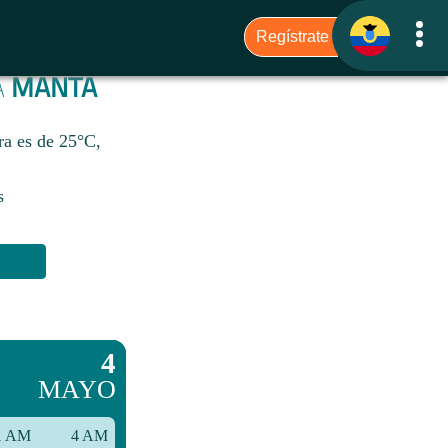
A
MANTA
ra es de 25°C,
s
4
MAYO
1 AM
4 AM
7 AM