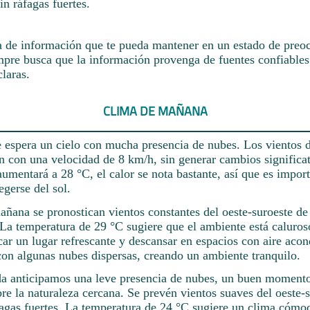
in ráfagas fuertes.
a de información que te pueda mantener en un estado de preoc
mpre busca que la información provenga de fuentes confiables
laras.
CLIMA DE MAÑANA
espera un cielo con mucha presencia de nubes. Los vientos d
n con una velocidad de 8 km/h, sin generar cambios significa
umentará a 28 °C, el calor se nota bastante, así que es impor
egerse del sol.
añana se pronostican vientos constantes del oeste-suroeste de
 La temperatura de 29 °C sugiere que el ambiente está caluros
ar un lugar refrescante y descansar en espacios con aire acon
con algunas nubes dispersas, creando un ambiente tranquilo.
da anticipamos una leve presencia de nubes, un buen momento
e la naturaleza cercana. Se prevén vientos suaves del oeste-s
fagas fuertes. La temperatura de 24 °C sugiere un clima cómo