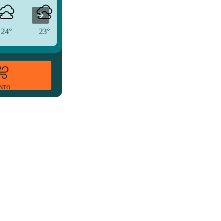
24°
23°
24°
ENTO