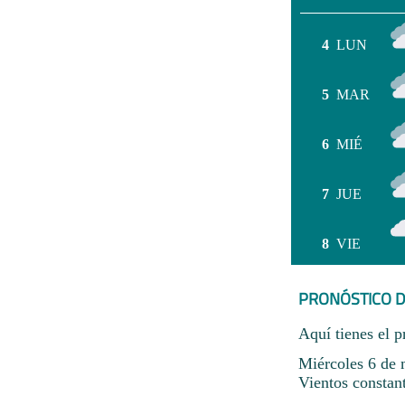
4
LUN
5
MAR
6
MIÉ
7
JUE
8
VIE
PRONÓSTICO D
Aquí tienes el p
Miércoles 6 de 
Vientos constan