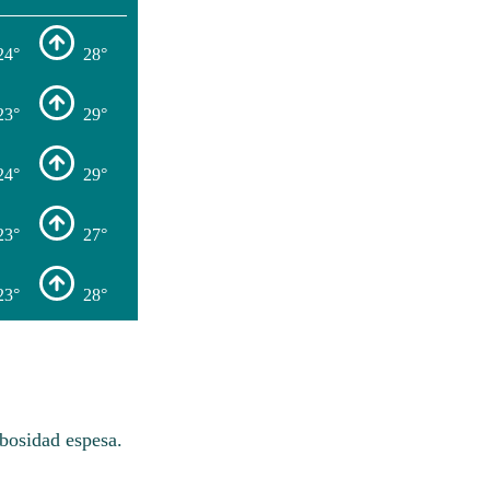
24°
28°
23°
29°
24°
29°
23°
27°
23°
28°
bosidad espesa.