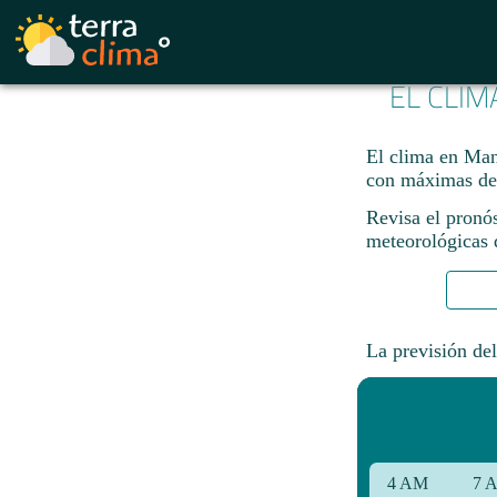
EL CLIM
El clima en Man
con máximas de
Revisa el pronó
meteorológicas d
La previsión del
4 AM
7 