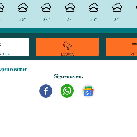
5°
26°
28°
27°
25°
24°
ATURA
VI
LLUVIA
OpenWeather
Síguenos en: