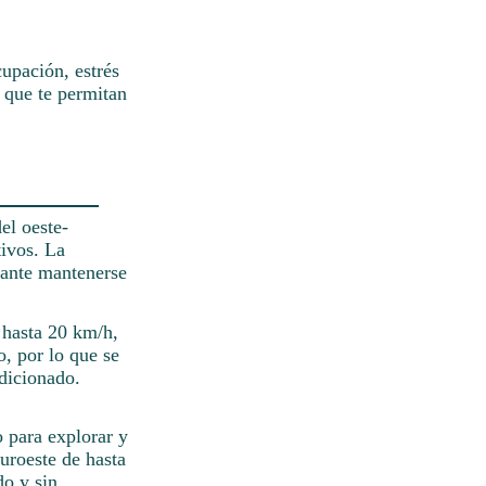
upación, estrés
 que te permitan
el oeste-
tivos. La
tante mantenerse
 hasta 20 km/h,
o, por lo que se
dicionado.
 para explorar y
uroeste de hasta
do y sin