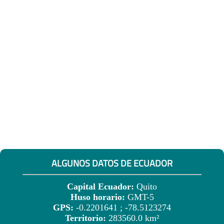
ALGUNOS DATOS DE ECUADOR
Capital Ecuador:
Quito
Huso horario:
GMT-5
GPS:
-0.2201641 ; -78.5123274
Territorio:
283560.0 km²