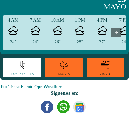
MAYO
4 AM
7 AM
10 AM
1 PM
4 PM
7 P
24°
24°
26°
28°
27°
24°
TEMPERATURA
VIENTO
LLUVIA
Por
Terra
Fuente
OpenWeather
Síguenos en: