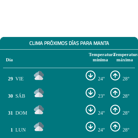
CLIMA PRÓXIMOS DÍAS PARA MANTA
Temperatura
Temperatur
Día
mínima
máxima
29
VIE
24°
28°
30
SÁB
23°
28°
31
DOM
24°
28°
1
LUN
24°
28°