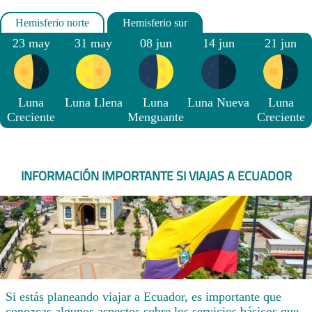
23 may
31 may
08 jun
14 jun
21 jun
Luna
Luna Llena
Luna
Luna Nueva
Luna
Creciente
Menguante
Creciente
INFORMACIÓN IMPORTANTE SI VIAJAS A ECUADOR
Si estás planeando viajar a Ecuador, es importante que
conozcas algunos aspectos sobre los servicios básicos que