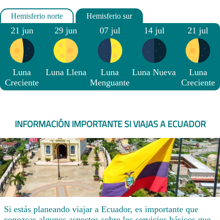
21 jun
29 jun
07 jul
14 jul
21 jul
Luna
Luna Llena
Luna
Luna Nueva
Luna
Creciente
Menguante
Creciente
INFORMACIÓN IMPORTANTE SI VIAJAS A ECUADOR
Si estás planeando viajar a Ecuador, es importante que
conozcas algunos aspectos sobre los servicios básicos que