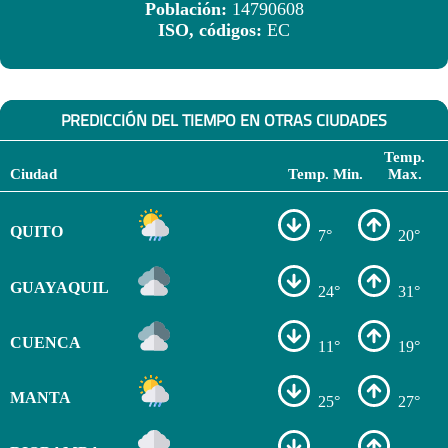
Población:
14790608
ISO, códigos:
EC
PREDICCIÓN DEL TIEMPO EN OTRAS CIUDADES
Temp.
Ciudad
Temp. Min.
Max.
QUITO
7°
20°
GUAYAQUIL
24°
31°
CUENCA
11°
19°
MANTA
25°
27°