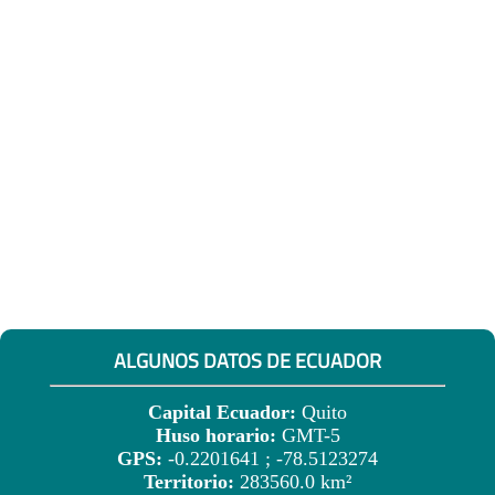
ALGUNOS DATOS DE ECUADOR
Capital Ecuador:
Quito
Huso horario:
GMT-5
GPS:
-0.2201641 ; -78.5123274
Territorio:
283560.0 km²