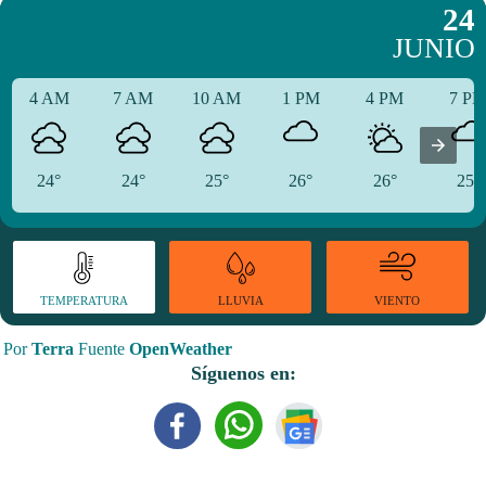
24
JUNIO
4 AM
7 AM
10 AM
1 PM
4 PM
7 P
24°
24°
25°
26°
26°
25°
TEMPERATURA
VIENTO
LLUVIA
Por
Terra
Fuente
OpenWeather
Síguenos en: