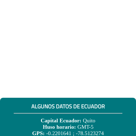
ALGUNOS DATOS DE ECUADOR
Capital Ecuador:
Quito
Huso horario:
GMT-5
GPS:
-0.2201641 ; -78.5123274