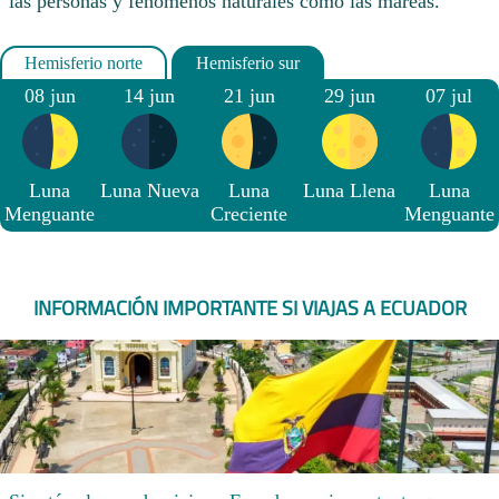
las personas y fenómenos naturales como las mareas.
08 jun
14 jun
21 jun
29 jun
07 jul
Luna
Luna Nueva
Luna
Luna Llena
Luna
Menguante
Creciente
Menguante
INFORMACIÓN IMPORTANTE SI VIAJAS A ECUADOR