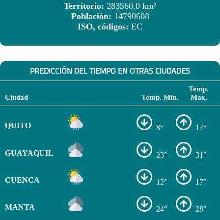
Territorio:
283560.0 km²
Población:
14790608
ISO, códigos:
EC
PREDICCIÓN DEL TIEMPO EN OTRAS CIUDADES
Temp.
Ciudad
Temp. Min.
Max.
QUITO
8°
17°
GUAYAQUIL
23°
31°
CUENCA
12°
17°
MANTA
24°
28°