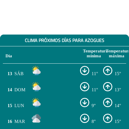
CLIMA PRÓXIMOS DÍAS PARA AZOGUES
Temperatura
Temperatur
Día
mínima
máxima
13
SÁB
11°
15°
14
DOM
11°
13°
15
LUN
9°
14°
16
MAR
8°
15°