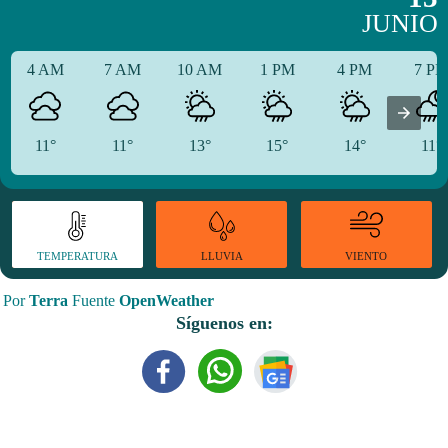
JUNIO
4 AM
7 AM
10 AM
1 PM
4 PM
7 P
11°
11°
13°
15°
14°
11°
TEMPERATURA
VIENTO
LLUVIA
Por
Terra
Fuente
OpenWeather
Síguenos en: