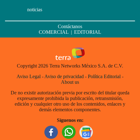
noticias
Contáctanos
COMERCIAL
|
EDITORIAL
Copyright 2026 Terra Networks México S.A. de C.V.
Aviso Legal
-
Aviso de privacidad
-
Política Editorial
-
About us
De no existir autorización previa por escrito del titular queda
expresamente prohibida la publicación, retransmisión,
edición y cualquier otro uso de los contenidos, enlaces y
demás elementos componentes.
Síguenos en: