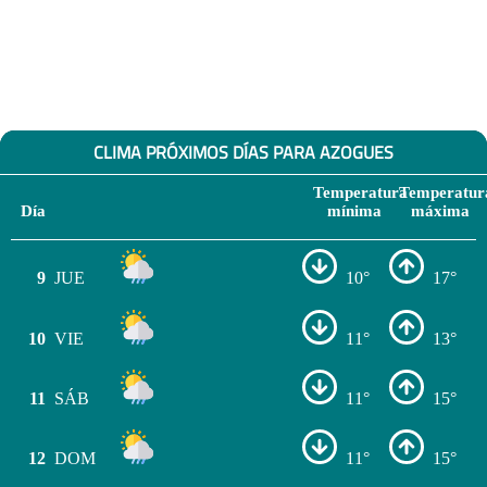
CLIMA PRÓXIMOS DÍAS PARA AZOGUES
Temperatura
Temperatur
Día
mínima
máxima
9
JUE
10°
17°
10
VIE
11°
13°
11
SÁB
11°
15°
12
DOM
11°
15°