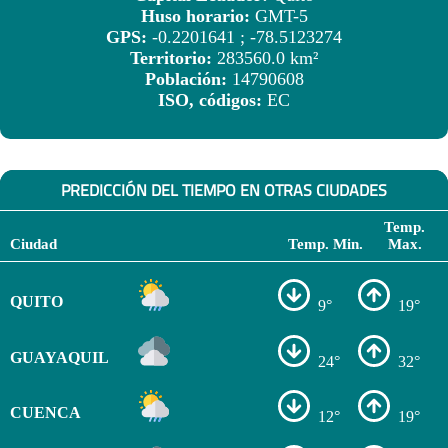
Huso horario:
GMT-5
GPS:
-0.2201641 ; -78.5123274
Territorio:
283560.0 km²
Población:
14790608
ISO, códigos:
EC
PREDICCIÓN DEL TIEMPO EN OTRAS CIUDADES
Temp.
Ciudad
Temp. Min.
Max.
QUITO
9°
19°
GUAYAQUIL
24°
32°
CUENCA
12°
19°