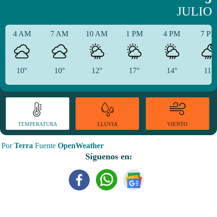
JULIO
4 AM
7 AM
10 AM
1 PM
4 PM
7 P
10°
10°
12°
17°
14°
11°
TEMPERATURA
VIENTO
LLUVIA
Por
Terra
Fuente
OpenWeather
Síguenos en: