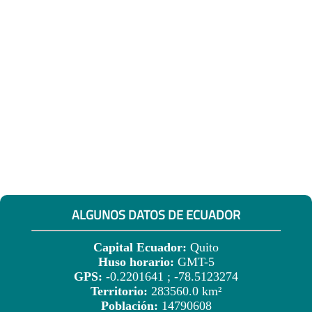
ALGUNOS DATOS DE ECUADOR
Capital Ecuador:
Quito
Huso horario:
GMT-5
GPS:
-0.2201641 ; -78.5123274
Territorio:
283560.0 km²
Población:
14790608