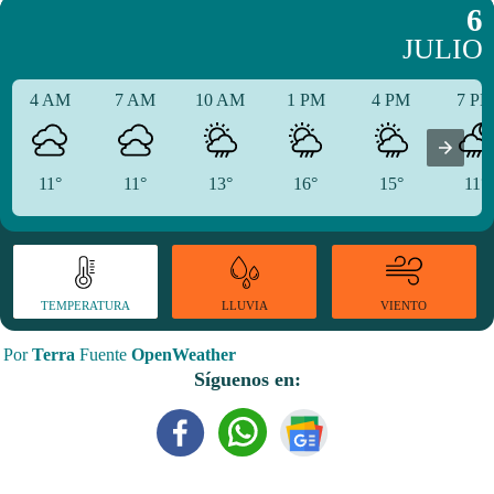
6
JULIO
4 AM
7 AM
10 AM
1 PM
4 PM
7 P
11°
11°
13°
16°
15°
11°
TEMPERATURA
VIENTO
LLUVIA
Por
Terra
Fuente
OpenWeather
Síguenos en: