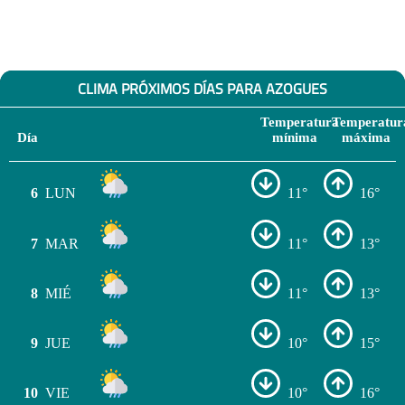
CLIMA PRÓXIMOS DÍAS PARA AZOGUES
Temperatura
Temperatur
Día
mínima
máxima
6
LUN
11°
16°
7
MAR
11°
13°
8
MIÉ
11°
13°
9
JUE
10°
15°
10
VIE
10°
16°