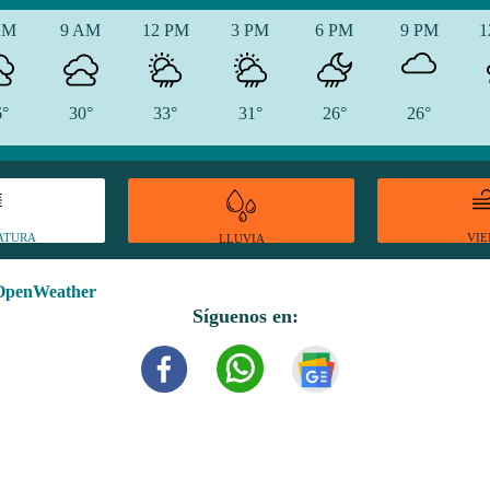
AM
9 AM
12 PM
3 PM
6 PM
9 PM
1
6°
30°
33°
31°
26°
26°
ATURA
VI
LLUVIA
OpenWeather
Síguenos en: