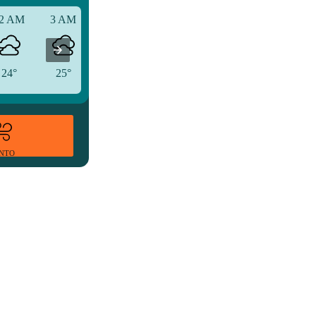
2 AM
3 AM
6 AM
24°
25°
26°
ENTO