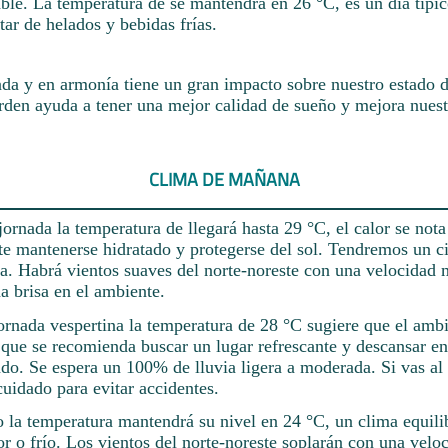
ble. La temperatura de se mantendrá en 26 °C, es un día típi
utar de helados y bebidas frías.
da y en armonía tiene un gran impacto sobre nuestro estado 
rden ayuda a tener una mejor calidad de sueño y mejora nuest
CLIMA DE MAÑANA
ornada la temperatura de llegará hasta 29 °C, el calor se nota 
te mantenerse hidratado y protegerse del sol. Tendremos un c
a. Habrá vientos suaves del norte-noreste con una velocidad
a brisa en el ambiente.
jornada vespertina la temperatura de 28 °C sugiere que el ambi
 que se recomienda buscar un lugar refrescante y descansar e
ado. Se espera un 100% de lluvia ligera a moderada. Si vas al
uidado para evitar accidentes.
 la temperatura mantendrá su nivel en 24 °C, un clima equili
r o frío. Los vientos del norte-noreste soplarán con una velo