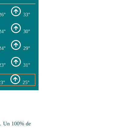
26°
33°
24°
30°
24°
29°
23°
31°
23°
25°
ra. Un 100% de