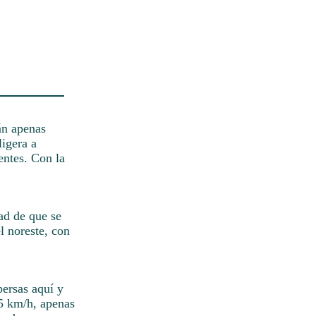
án apenas
ligera a
entes. Con la
ad de que se
l noreste, con
persas aquí y
 5 km/h, apenas