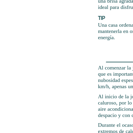
una brisa agrada
ideal para disfr
TIP
Una casa ordena
mantenerla en o
energía.
Al comenzar la j
que es importan
nubosidad espes
km/h, apenas un
Al inicio de la 
caluroso, por lo
aire acondicion
despacio y con c
Durante el ocaso
extremos de calo