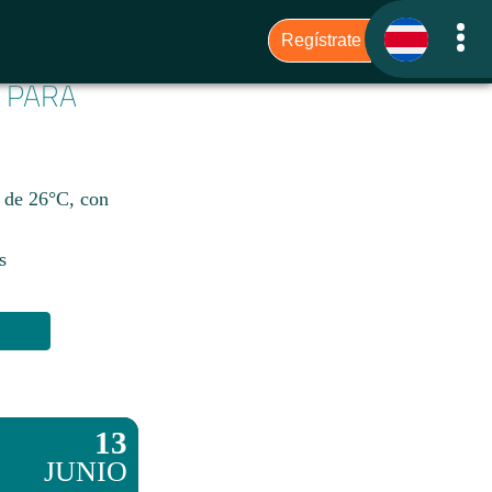
6 PARA
s de 26°C, con
s
13
JUNIO