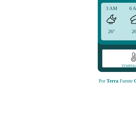
3 AM
6 
26°
2
TEMPER
Por
Terra
Fuente