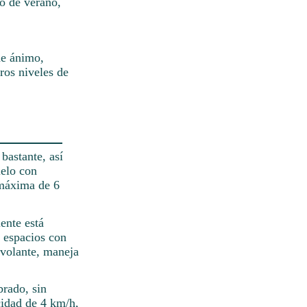
co de verano,
de ánimo,
ros niveles de
bastante, así
ielo con
 máxima de 6
ente está
n espacios con
 volante, maneja
brado, sin
cidad de 4 km/h,