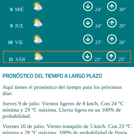
8
MIÉ
24°
30°
9
JUE
24°
29°
10
VIE
23°
28°
11
SÁB
23°
25°
PRONÓSTICO DEL TIEMPO A LARGO PLAZO
Aquí tienes el pronóstico del tiempo para los próximos
días:
Jueves 9 de julio: Vientos ligeros de 8 km/h. Con 24 °C
mínima y 29 °C máxima. Lluvia ligera en un 100% de
probabilidad.
Viernes 10 de julio: Viento tranquilo de 5 km/h. Con 23 °C
mínima y 28 °C máxima. 100% de probabilidad de lluvia