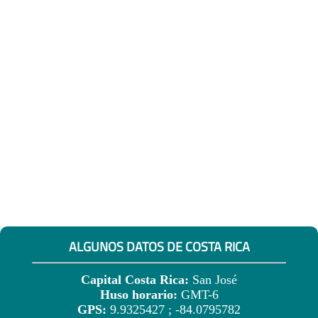
ALGUNOS DATOS DE COSTA RICA
Capital Costa Rica:
San José
Huso horario:
GMT-6
GPS:
9.9325427 ; -84.0795782