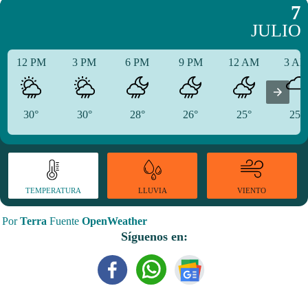
7
JULIO
12 PM
3 PM
6 PM
9 PM
12 AM
3 A
30°
30°
28°
26°
25°
25°
TEMPERATURA
VIENTO
LLUVIA
Por
Terra
Fuente
OpenWeather
Síguenos en: