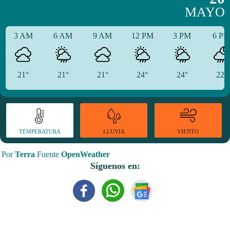
MAYO
3 AM
6 AM
9 AM
12 PM
3 PM
6 P
21°
21°
21°
24°
24°
22°
TEMPERATURA
VIENTO
LLUVIA
Por
Terra
Fuente
OpenWeather
Síguenos en: