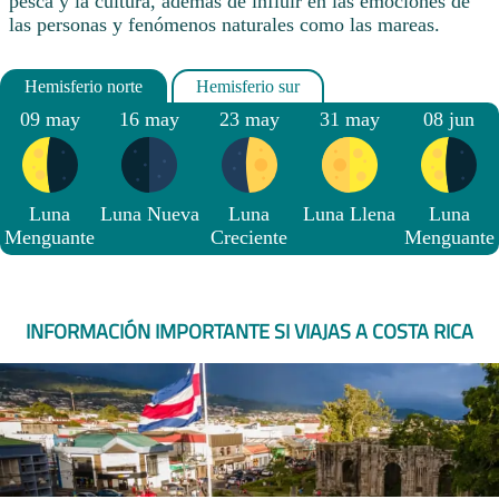
pesca y la cultura, además de influir en las emociones de
las personas y fenómenos naturales como las mareas.
09 may
16 may
23 may
31 may
08 jun
Luna
Luna Nueva
Luna
Luna Llena
Luna
Menguante
Creciente
Menguante
INFORMACIÓN IMPORTANTE SI VIAJAS A COSTA RICA