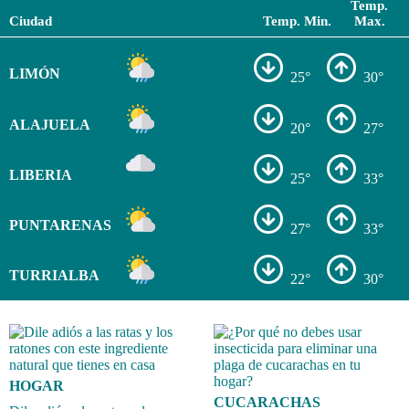
Temp.
Ciudad
Temp. Min.
Max.
LIMÓN
25°
30°
ALAJUELA
20°
27°
LIBERIA
25°
33°
PUNTARENAS
27°
33°
TURRIALBA
22°
30°
HOGAR
CUCARACHAS