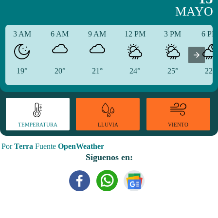
MAYO
3 AM
6 AM
9 AM
12 PM
3 PM
6 P
19°
20°
21°
24°
25°
22°
TEMPERATURA
VIENTO
LLUVIA
Por
Terra
Fuente
OpenWeather
Síguenos en: