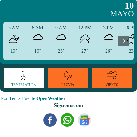
10
MAYO
3 AM
6 AM
9 AM
12 PM
3 PM
6 P
19°
19°
23°
27°
26°
23°
TEMPERATURA
VIENTO
LLUVIA
Por
Terra
Fuente
OpenWeather
Síguenos en: