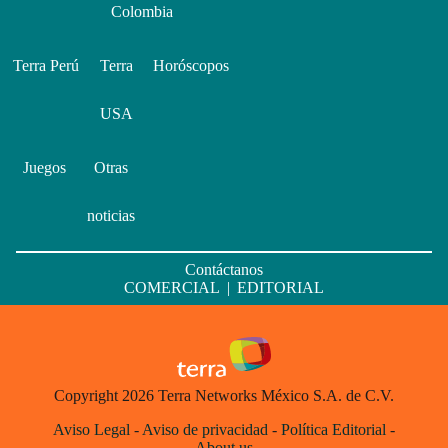
Colombia
Terra Perú
Terra
Horóscopos
USA
Juegos
Otras
noticias
Contáctanos
COMERCIAL
|
EDITORIAL
Copyright 2026 Terra Networks México S.A. de C.V.
Aviso Legal
-
Aviso de privacidad
-
Política Editorial
-
About us