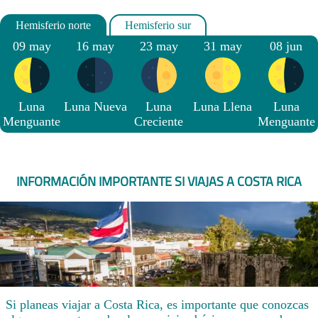
09 may
16 may
23 may
31 may
08 jun
Luna
Luna Nueva
Luna
Luna Llena
Luna
Menguante
Creciente
Menguante
INFORMACIÓN IMPORTANTE SI VIAJAS A COSTA RICA
Si planeas viajar a Costa Rica, es importante que conozcas