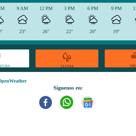
AM
9 AM
12 PM
3 PM
6 PM
9 PM
1
9°
23°
26°
22°
20°
19°
ATURA
VI
LLUVIA
OpenWeather
Síguenos en: