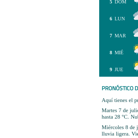
5
DOM
6
LUN
7
MAR
8
MIÉ
9
JUE
PRONÓSTICO D
Aquí tienes el p
Martes 7 de jul
hasta 28 °C. Nu
Miércoles 8 de 
lluvia ligera. V