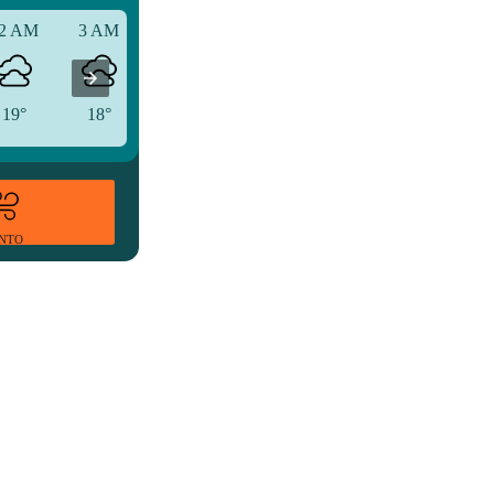
2 AM
3 AM
6 AM
19°
18°
18°
ENTO