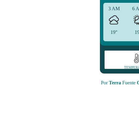
3 AM
6 
19°
1
TEMPER
Por
Terra
Fuente