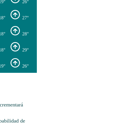
19°
26°
18°
27°
18°
28°
18°
29°
19°
26°
ncrementará
babilidad de