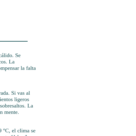
cálido. Se
cos. La
ompensar la falta
ada. Si vas al
ientos ligeros
 sobresaltos. La
en mente.
9 °C, el clima se