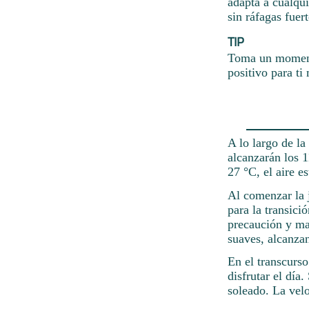
adapta a cualqui
sin ráfagas fuert
TIP
Toma un momento
positivo para ti
A lo largo de la
alcanzarán los 
27 °C, el aire es
Al comenzar la j
para la transici
precaución y man
suaves, alcanzan
En el transcurso
disfrutar el día
soleado. La vel