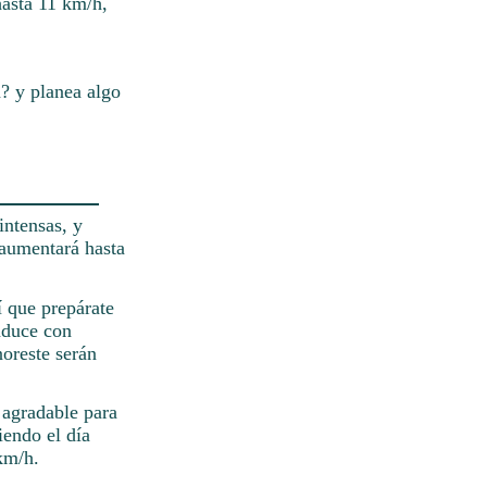
hasta 11 km/h,
? y planea algo
intensas, y
 aumentará hasta
í que prepárate
nduce con
noreste serán
 agradable para
iendo el día
km/h.