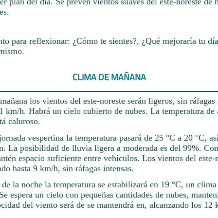
er plan del día. Se prevén vientos suaves del este-noreste de 
es.
 para reflexionar: ¿Cómo te sientes?, ¿Qué mejoraría tu día
 mismo.
CLIMA DE MAÑANA
 mañana los vientos del este-noreste serán ligeros, sin ráfagas 
11 km/h. Habrá un cielo cubierto de nubes. La temperatura de
tá caluroso.
ornada vespertina la temperatura pasará de 25 °C a 20 °C, as
ón. La posibilidad de lluvia ligera a moderada es del 99%. Co
tén espacio suficiente entre vehículos. Los vientos del este-
do hasta 9 km/h, sin ráfagas intensas.
 de la noche la temperatura se estabilizará en 19 °C, un clima
. Se espera un cielo con pequeñas cantidades de nubes, manten
ocidad del viento será de se mantendrá en, alcanzando los 12 