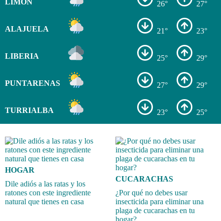
LIMÓN
26°
27°
ALAJUELA
21°
23°
LIBERIA
25°
29°
PUNTARENAS
27°
29°
TURRIALBA
23°
25°
HOGAR
CUCARACHAS
Dile adiós a las ratas y los
ratones con este ingrediente
¿Por qué no debes usar
natural que tienes en casa
insecticida para eliminar una
plaga de cucarachas en tu
hogar?