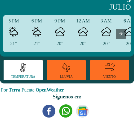
JULIO
5 PM
6 PM
9 PM
12 AM
3 AM
6 A
21°
21°
20°
20°
20°
20°
TEMPERATURA
VIENTO
LLUVIA
Por
Terra
Fuente
OpenWeather
Síguenos en: