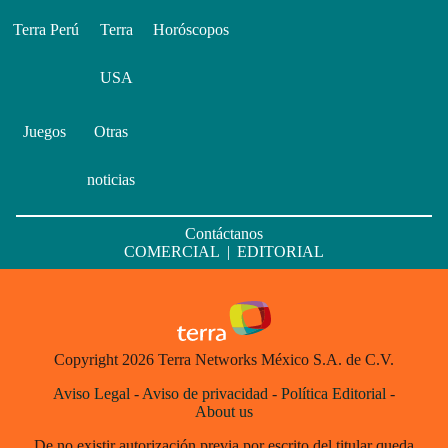
Terra Perú
Terra
Horóscopos
USA
Juegos
Otras
noticias
Contáctanos
COMERCIAL
|
EDITORIAL
Copyright 2026 Terra Networks México S.A. de C.V.
Aviso Legal
-
Aviso de privacidad
-
Política Editorial
-
About us
De no existir autorización previa por escrito del titular queda