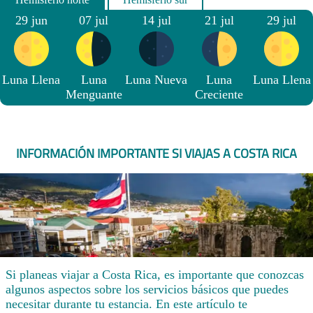
29 jun
07 jul
14 jul
21 jul
29 jul
Luna Llena
Luna
Luna Nueva
Luna
Luna Llena
Menguante
Creciente
INFORMACIÓN IMPORTANTE SI VIAJAS A COSTA RICA
Si planeas viajar a Costa Rica, es importante que conozcas
algunos aspectos sobre los servicios básicos que puedes
necesitar durante tu estancia. En este artículo te