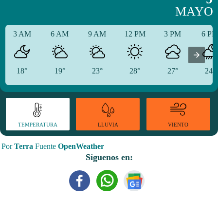
MAYO
3 AM
6 AM
9 AM
12 PM
3 PM
6 P
18°
19°
23°
28°
27°
24°
TEMPERATURA
VIENTO
LLUVIA
Por
Terra
Fuente
OpenWeather
Síguenos en: