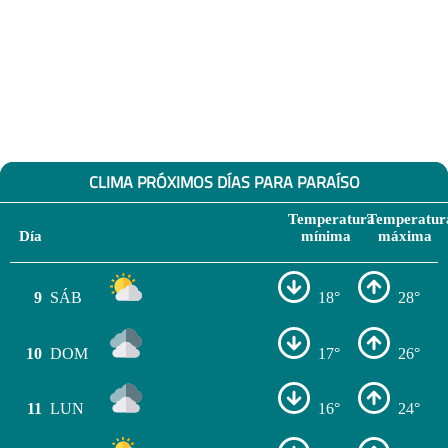
CLIMA PRÓXIMOS DÍAS PARA PARAÍSO
Temperatura
Temperatur
Día
mínima
máxima
9
SÁB
18°
28°
10
DOM
17°
26°
11
LUN
16°
24°