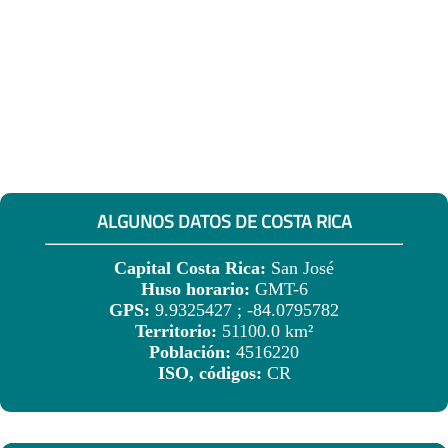
ALGUNOS DATOS DE COSTA RICA
Capital Costa Rica:
San José
Huso horario:
GMT-6
GPS:
9.9325427 ; -84.0795782
Territorio:
51100.0 km²
Población:
4516220
ISO, códigos:
CR