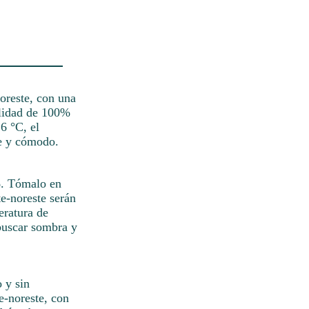
noreste, con una
ilidad de 100%
6 °C, el
te y cómodo.
%. Tómalo en
te-noreste serán
eratura de
buscar sombra y
 y sin
e-noreste, con