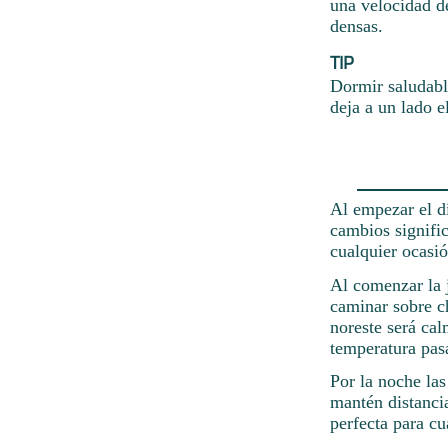
una velocidad d
densas.
TIP
Dormir saludable
deja a un lado e
Al empezar el dí
cambios signifi
cualquier ocasi
Al comenzar la j
caminar sobre c
noreste será ca
temperatura pasa
Por la noche la
mantén distanci
perfecta para cu