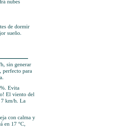
drá nubes
ntes de dormir
jor sueño.
h, sin generar
 perfecto para
a.
0%. Evita
o! El viento del
s 7 km/h. La
neja con calma y
rá en 17 °C,