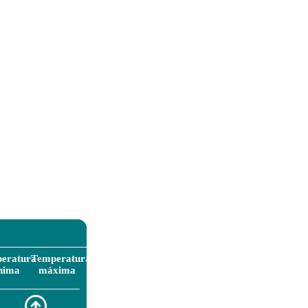
eratura
Temperatura
nima
máxima