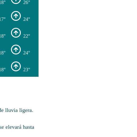
18°
26°
17°
24°
18°
22°
18°
24°
18°
23°
 lluvia ligera.
e elevará hasta