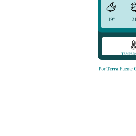
19°
2
TEMPER
Por
Terra
Fuente