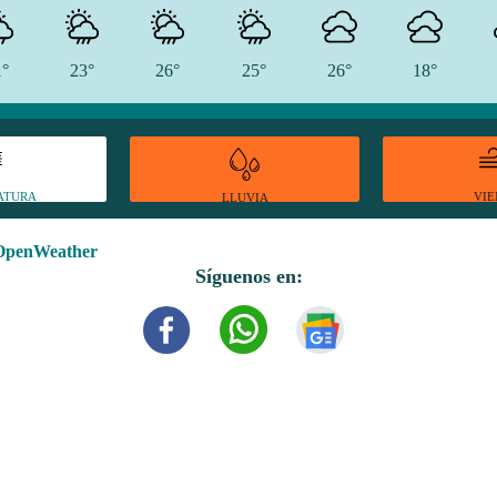
1°
23°
26°
25°
26°
18°
ATURA
VI
LLUVIA
OpenWeather
Síguenos en: