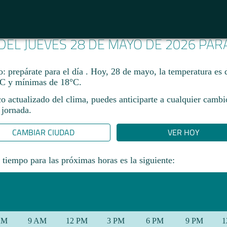
 DEL JUEVES 28 DE MAYO DE 2026 PA
: prepárate para el día . Hoy, 28 de mayo, la temperatura es
C y mínimas de 18°C.
co actualizado del clima, puedes anticiparte a cualquier camb
 jornada.​
CAMBIAR CIUDAD
VER HOY
 tiempo para las próximas horas es la siguiente:
AM
9 AM
12 PM
3 PM
6 PM
9 PM
1