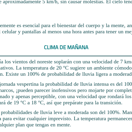
e aproximadamente 5 km/h, sin causar molestias. El cielo ten
mente es esencial para el bienestar del cuerpo y la mente, a
l celular y pantallas al menos una hora antes para tener un me
CLIMA DE MAÑANA
a los vientos del noreste soplarán con una velocidad de 7 km/
cativos. La temperatura de 20 °C sugiere un ambiente cómodo,
ón. Existe un 100% de probabilidad de lluvia ligera a moderad
ornada vespertina la probabilidad de lluvia intensa es del 10
harcos, ¡pueden parecer inofensivos pero mojarte por complet
lmado y apenas perceptible, con una velocidad que rondará lo
rá de 19 °C a 18 °C, así que prepárate para la transición.
s probabilidades de lluvia leve a moderada son del 100%. Ma
a para evitar cualquier imprevisto. La temperatura permanece
alquier plan que tengas en mente.