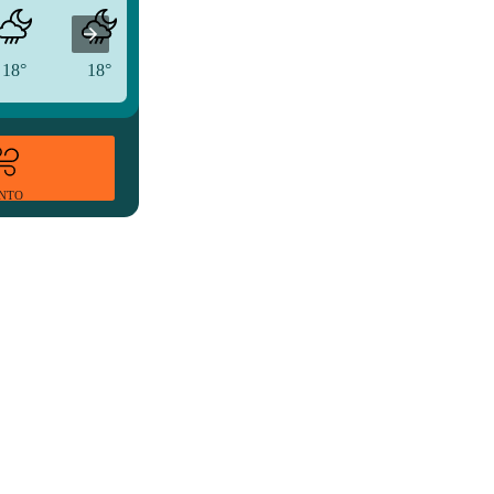
18°
18°
17°
ENTO