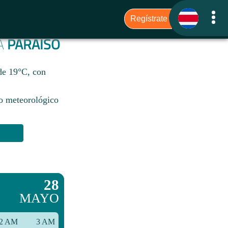
RA
PARAÍSO
 de 19°C, con
io meteorológico
28
MAYO
2 AM
3 AM
6 AM