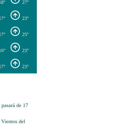
18°
27°
17°
23°
17°
25°
16°
23°
17°
23°
 pasará de 17
 Vientos del