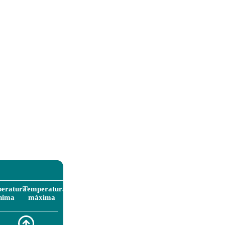
eratura
Temperatura
nima
máxima