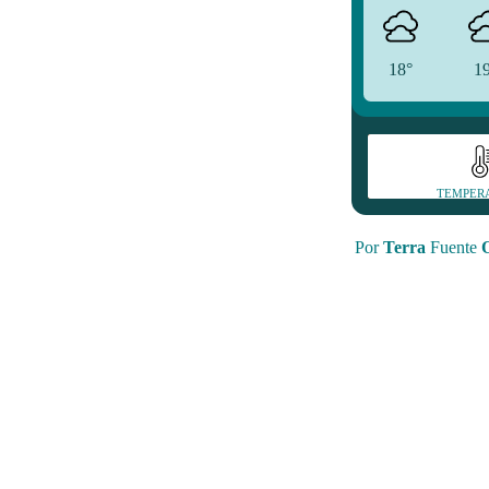
18°
1
TEMPER
Por
Terra
Fuente