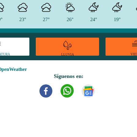
9°
23°
27°
26°
24°
19°
ATURA
VI
LLUVIA
OpenWeather
Síguenos en: