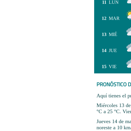
11
LUN
12
MAR
13
MIÉ
14
JUE
15
VIE
PRONÓSTICO D
Aquí tienes el p
Miércoles 13 de
°C a 25 °C. Vie
Jueves 14 de ma
noreste a 10 km