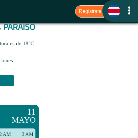
A
PARAÍSO
tura es de 18°C,
ciones
11
MAYO
2 AM
3 AM
6 AM