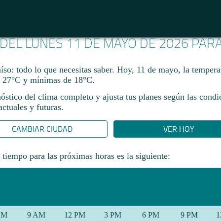
 DEL LUNES 11 DE MAYO DE 2026 PAR
íso: todo lo que necesitas saber. Hoy, 11 de mayo, la tempera
 27°C y mínimas de 18°C.
óstico del clima completo y ajusta tus planes según las condi
ctuales y futuras.
CAMBIAR CIUDAD
VER HOY
 tiempo para las próximas horas es la siguiente:
AM
9 AM
12 PM
3 PM
6 PM
9 PM
1