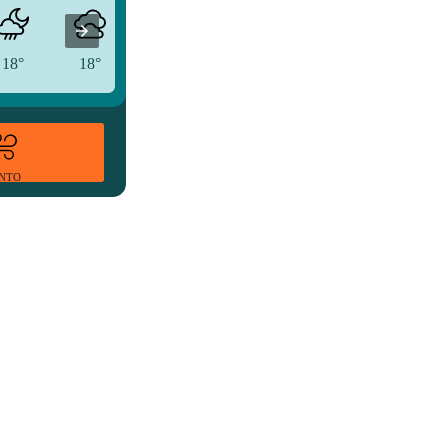
18°
18°
18°
ENTO