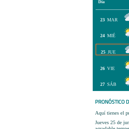
Día
23
MAR
24
MIÉ
25
JUE
26
VIE
27
SÁB
PRONÓSTICO D
Aquí tienes el p
Jueves 25 de ju
agradable temper