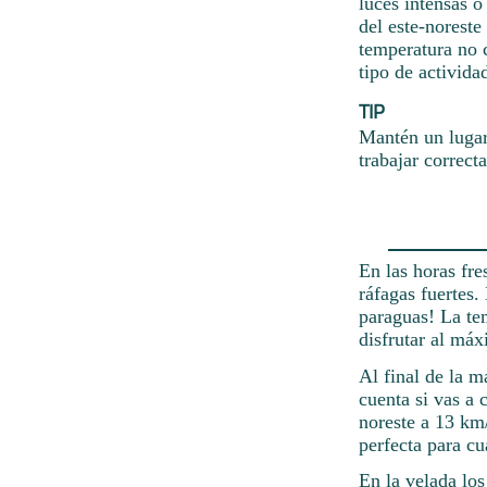
luces intensas o
del este-norest
temperatura no c
tipo de activida
TIP
Mantén un lugar
trabajar correct
En las horas fre
ráfagas fuertes
paraguas! La te
disfrutar al má
Al final de la 
cuenta si vas a 
noreste a 13 km
perfecta para cu
En la velada los