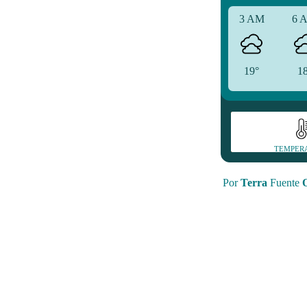
3 AM
6 
19°
1
TEMPER
Por
Terra
Fuente