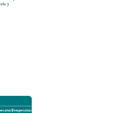
moda y
eratura
Temperatura