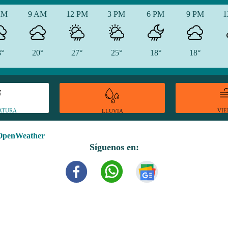
AM
9 AM
12 PM
3 PM
6 PM
9 PM
1
8°
20°
27°
25°
18°
18°
ATURA
VI
LLUVIA
OpenWeather
Síguenos en: