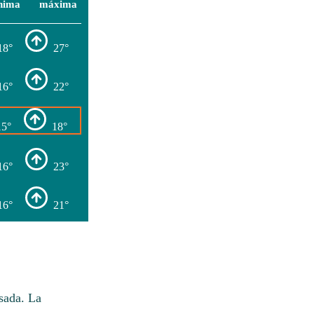
nima
máxima
18°
27°
16°
22°
15°
18°
16°
23°
16°
21°
sada. La