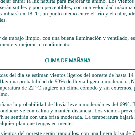
 dejar entrar la luz natural para mejorar tu ánimo. Los vientos
e serán sutiles y poco perceptibles, con una velocidad máxima
ambiará en 18 °C, un punto medio entre el frío y el calor, ide
des.
 de trabajo limpio, con una buena iluminación y ventilado, es
amente y mejorar tu rendimiento.
CLIMA DE MAÑANA
scas del día se estiman vientos ligeros del noreste de hasta 14
. Hay una probabilidad de 93% de lluvia ligera a moderada. ¡N
mperatura de 22 °C sugiere un clima cómodo y sin extremos, 
ximo.
mañana la probabilidad de lluvia leve a moderada es del 69%.
conducir: ve con calma y mantén distancia. Los vientos proven
/h se sentirán con una brisa moderada. La temperatura bajará 
alquier plan que tengas en mente.
 vientos del noreste serán tranquilos, con una ligera brisa de