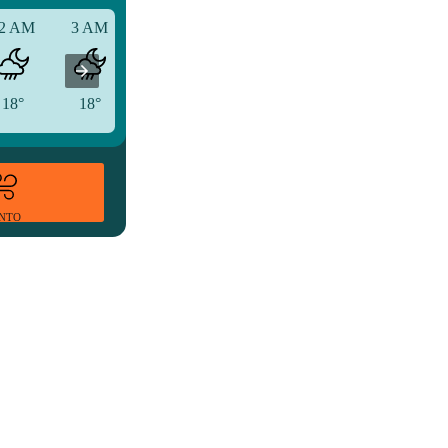
2 AM
3 AM
6 AM
18°
18°
18°
ENTO