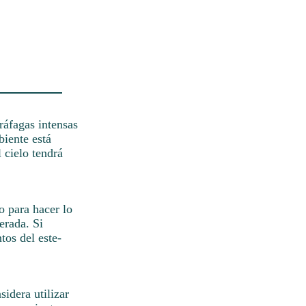
ráfagas intensas
iente está
 cielo tendrá
o para hacer lo
erada. Si
tos del este-
idera utilizar