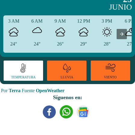
JUNIO
3 AM
6 AM
9 AM
12 PM
3 PM
6 P
24°
24°
26°
29°
28°
27°
TEMPERATURA
VIENTO
LLUVIA
Por
Terra
Fuente
OpenWeather
Síguenos en: