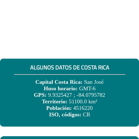
ALGUNOS DATOS DE COSTA RICA
Capital Costa Rica:
San José
Huso horario:
GMT-6
GPS:
9.9325427 ; -84.0795782
Territorio:
51100.0 km²
Población:
4516220
ISO, códigos:
CR