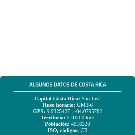
ALGUNOS DATOS DE COSTA RICA
Capital Costa Rica:
San José
Huso horario:
GMT-6
GPS:
9.9325427 ; -84.0795782
Territorio:
51100.0 km²
Población:
4516220
ISO, códigos:
CR