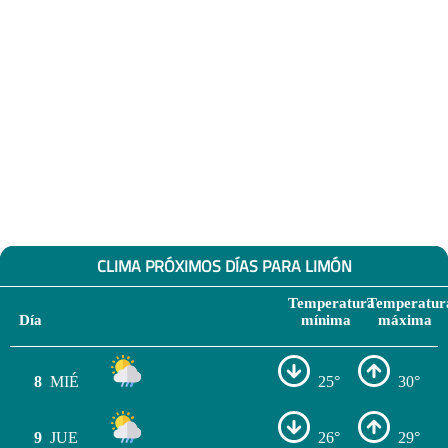
CLIMA PRÓXIMOS DÍAS PARA LIMÓN
Temperatura
Temperatur
Día
mínima
máxima
8
MIÉ
25°
30°
9
JUE
26°
29°