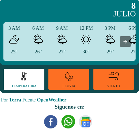
8
JULIO
3 AM
6 AM
9 AM
12 PM
3 PM
6 P
25°
26°
27°
30°
29°
27°
TEMPERATURA
VIENTO
LLUVIA
Por
Terra
Fuente
OpenWeather
Síguenos en: