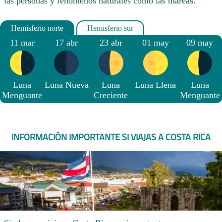
las personas y fenómenos naturales como las mareas.
11 mar
17 abr
23 abr
01 may
09 may
Luna
Luna Nueva
Luna
Luna Llena
Luna
Menguante
Creciente
Menguante
INFORMACIÓN IMPORTANTE SI VIAJAS A COSTA RICA