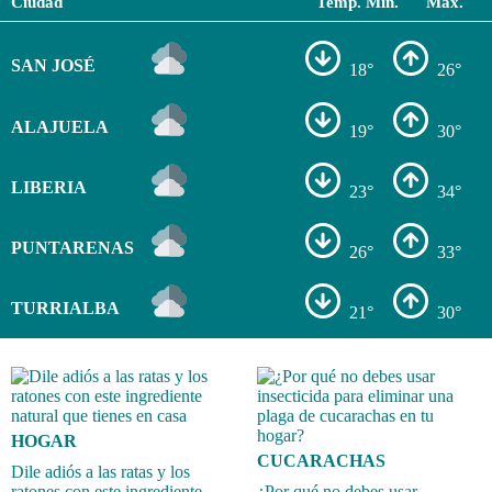
Ciudad
Temp. Min.
Max.
SAN JOSÉ
18°
26°
ALAJUELA
19°
30°
LIBERIA
23°
34°
PUNTARENAS
26°
33°
TURRIALBA
21°
30°
HOGAR
CUCARACHAS
Dile adiós a las ratas y los
ratones con este ingrediente
¿Por qué no debes usar