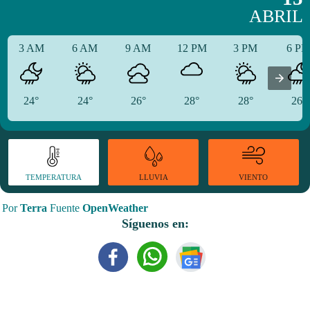
ABRIL
3 AM
6 AM
9 AM
12 PM
3 PM
6 P
24°
24°
26°
28°
28°
26°
TEMPERATURA
VIENTO
LLUVIA
Por
Terra
Fuente
OpenWeather
Síguenos en: