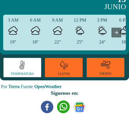
JUNIO
3 AM
6 AM
9 AM
12 PM
3 PM
6 P
19°
18°
22°
25°
24°
18°
TEMPERATURA
VIENTO
LLUVIA
Por
Terra
Fuente
OpenWeather
Síguenos en: