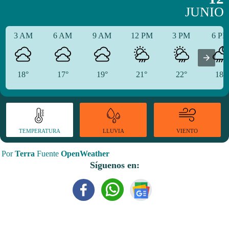
JUNIO
3 AM
6 AM
9 AM
12 PM
3 PM
6 P
18°
17°
19°
21°
22°
18°
TEMPERATURA
VIENTO
LLUVIA
Por
Terra
Fuente
OpenWeather
Síguenos en: