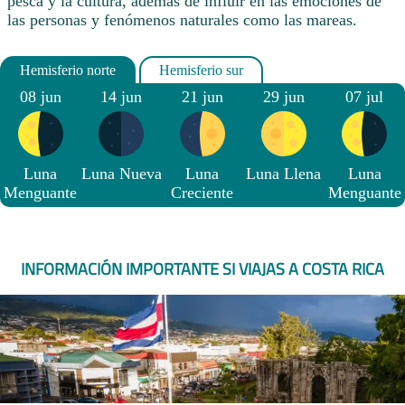
pesca y la cultura, además de influir en las emociones de
las personas y fenómenos naturales como las mareas.
08 jun
14 jun
21 jun
29 jun
07 jul
Luna
Luna Nueva
Luna
Luna Llena
Luna
Menguante
Creciente
Menguante
INFORMACIÓN IMPORTANTE SI VIAJAS A COSTA RICA