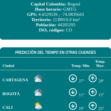
Capital Colombia:
Bogotá
Huso horario:
GMT-5
GPS:
4.6529539 ; -74.0835643
Territorio:
1138910.0 km²
Población:
44205293
ISO, códigos:
CO
PREDICCIÓN DEL TIEMPO EN OTRAS CIUDADES
Temp.
Ciudad
Temp. Min.
Max.
CARTAGENA
27°
29°
BOGOTÁ
11°
15°
CALI
19°
25°