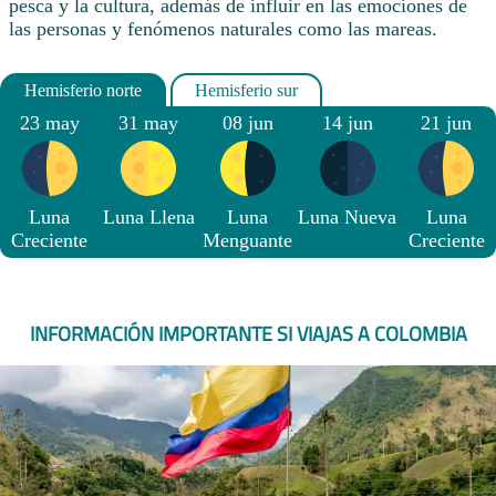
pesca y la cultura, además de influir en las emociones de
las personas y fenómenos naturales como las mareas.
23 may
31 may
08 jun
14 jun
21 jun
Luna
Luna Llena
Luna
Luna Nueva
Luna
Creciente
Menguante
Creciente
INFORMACIÓN IMPORTANTE SI VIAJAS A COLOMBIA