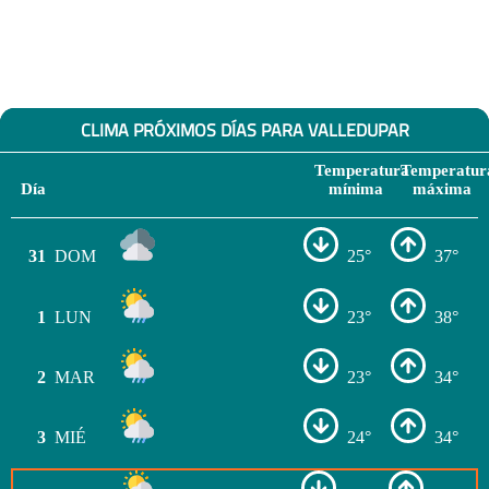
CLIMA PRÓXIMOS DÍAS PARA VALLEDUPAR
Temperatura
Temperatur
Día
mínima
máxima
31
DOM
25°
37°
1
LUN
23°
38°
2
MAR
23°
34°
3
MIÉ
24°
34°