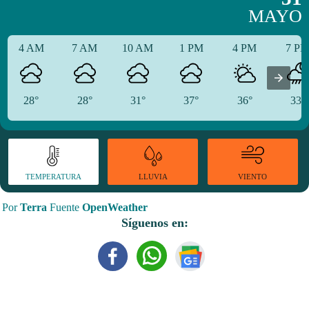
MAYO
4 AM
7 AM
10 AM
1 PM
4 PM
7 P
28°
28°
31°
37°
36°
33°
TEMPERATURA
VIENTO
LLUVIA
Por
Terra
Fuente
OpenWeather
Síguenos en: