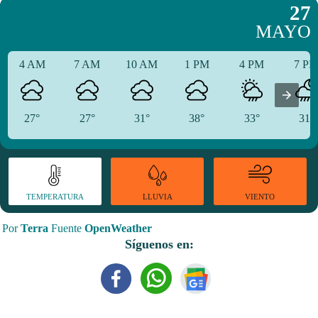
27
MAYO
4 AM
7 AM
10 AM
1 PM
4 PM
7 P
27°
27°
31°
38°
33°
31°
TEMPERATURA
VIENTO
LLUVIA
Por
Terra
Fuente
OpenWeather
Síguenos en: