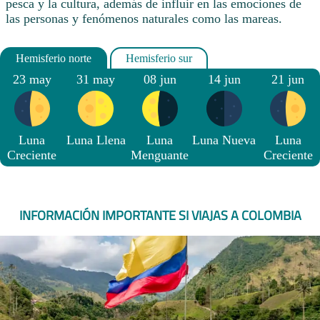
pesca y la cultura, además de influir en las emociones de
las personas y fenómenos naturales como las mareas.
23 may
31 may
08 jun
14 jun
21 jun
Luna
Luna Llena
Luna
Luna Nueva
Luna
Creciente
Menguante
Creciente
INFORMACIÓN IMPORTANTE SI VIAJAS A COLOMBIA