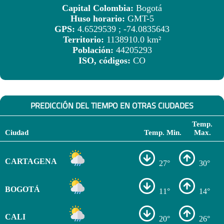
Capital Colombia:
Bogotá
Huso horario:
GMT-5
GPS:
4.6529539 ; -74.0835643
Territorio:
1138910.0 km²
Población:
44205293
ISO, códigos:
CO
PREDICCIÓN DEL TIEMPO EN OTRAS CIUDADES
Temp.
Ciudad
Temp. Min.
Max.
CARTAGENA
27°
30°
BOGOTÁ
11°
14°
CALI
20°
26°