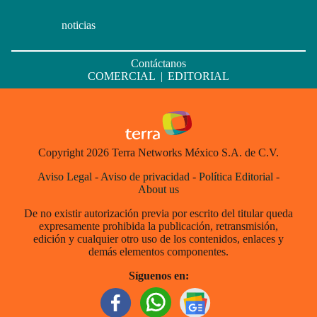
noticias
Contáctanos
COMERCIAL
|
EDITORIAL
Copyright 2026 Terra Networks México S.A. de C.V.
Aviso Legal
-
Aviso de privacidad
-
Política Editorial
-
About us
De no existir autorización previa por escrito del titular queda
expresamente prohibida la publicación, retransmisión,
edición y cualquier otro uso de los contenidos, enlaces y
demás elementos componentes.
Síguenos en: