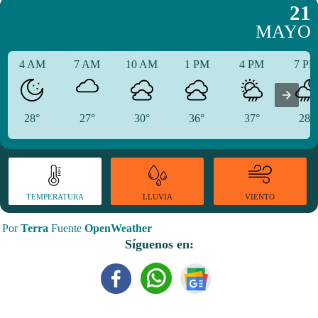
21
MAYO
4 AM
7 AM
10 AM
1 PM
4 PM
7 P
28°
27°
30°
36°
37°
28°
TEMPERATURA
VIENTO
LLUVIA
Por
Terra
Fuente
OpenWeather
Síguenos en: