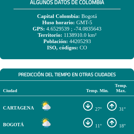
ALGUNOS DATOS DE COLOMBIA
Capital Colombia:
Bogotá
Huso horario:
GMT-5
GPS:
4.6529539 ; -74.0835643
Territorio:
1138910.0 km²
Población:
44205293
ISO, códigos:
CO
PREDICCIÓN DEL TIEMPO EN OTRAS CIUDADES
Temp.
Ciudad
Temp. Min.
Max.
CARTAGENA
27°
31°
BOGOTÁ
11°
18°