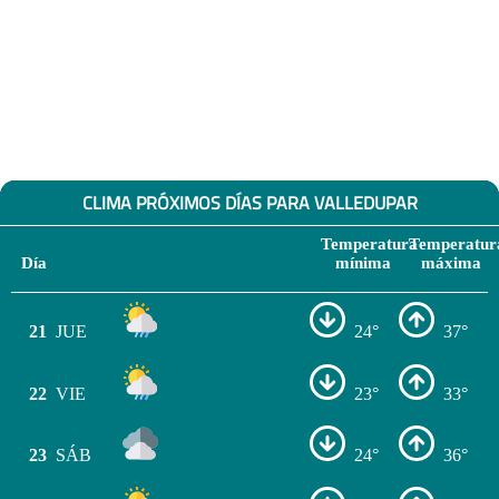
CLIMA PRÓXIMOS DÍAS PARA VALLEDUPAR
Temperatura
Temperatur
Día
mínima
máxima
21
JUE
24°
37°
22
VIE
23°
33°
23
SÁB
24°
36°