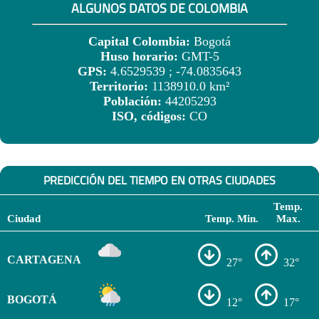
ALGUNOS DATOS DE COLOMBIA
Capital Colombia:
Bogotá
Huso horario:
GMT-5
GPS:
4.6529539 ; -74.0835643
Territorio:
1138910.0 km²
Población:
44205293
ISO, códigos:
CO
PREDICCIÓN DEL TIEMPO EN OTRAS CIUDADES
Temp.
Ciudad
Temp. Min.
Max.
CARTAGENA
27°
32°
BOGOTÁ
12°
17°