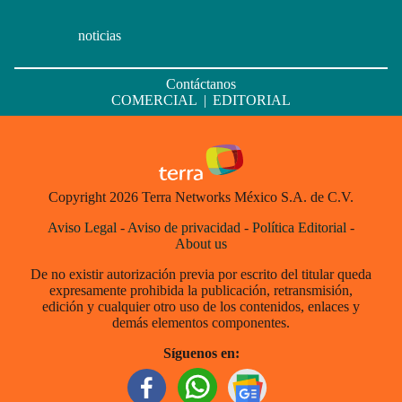
noticias
Contáctanos
COMERCIAL
|
EDITORIAL
Copyright 2026 Terra Networks México S.A. de C.V.
Aviso Legal
-
Aviso de privacidad
-
Política Editorial
-
About us
De no existir autorización previa por escrito del titular queda
expresamente prohibida la publicación, retransmisión,
edición y cualquier otro uso de los contenidos, enlaces y
demás elementos componentes.
Síguenos en: