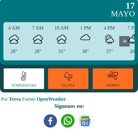
17
MAYO
4 AM
7 AM
10 AM
1 PM
4 PM
7 P
28°
28°
31°
38°
37°
26°
TEMPERATURA
VIENTO
LLUVIA
Por
Terra
Fuente
OpenWeather
Síguenos en: