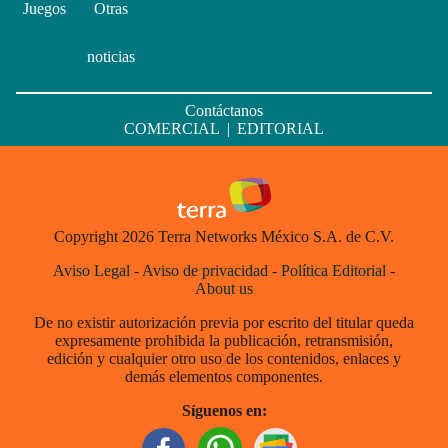
Juegos
Otras
noticias
Contáctanos
COMERCIAL
|
EDITORIAL
Copyright 2026 Terra Networks México S.A. de C.V.
Aviso Legal
-
Aviso de privacidad
-
Política Editorial
-
About us
De no existir autorización previa por escrito del titular queda
expresamente prohibida la publicación, retransmisión,
edición y cualquier otro uso de los contenidos, enlaces y
demás elementos componentes.
Síguenos en: