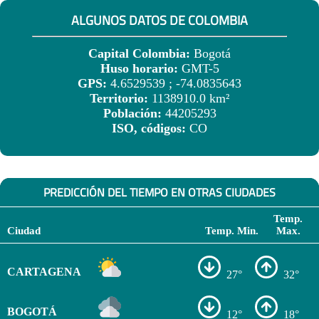
ALGUNOS DATOS DE COLOMBIA
Capital Colombia:
Bogotá
Huso horario:
GMT-5
GPS:
4.6529539 ; -74.0835643
Territorio:
1138910.0 km²
Población:
44205293
ISO, códigos:
CO
PREDICCIÓN DEL TIEMPO EN OTRAS CIUDADES
Temp.
Ciudad
Temp. Min.
Max.
CARTAGENA
27°
32°
BOGOTÁ
12°
18°