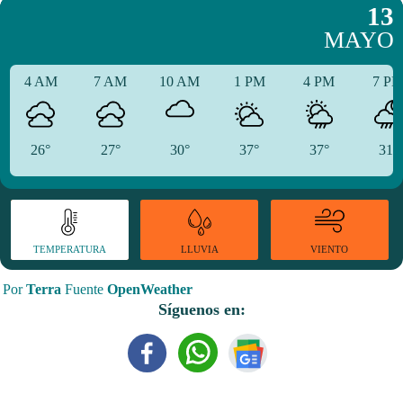
13
MAYO
4 AM
7 AM
10 AM
1 PM
4 PM
7 P
26°
27°
30°
37°
37°
31°
TEMPERATURA
VIENTO
LLUVIA
Por
Terra
Fuente
OpenWeather
Síguenos en: